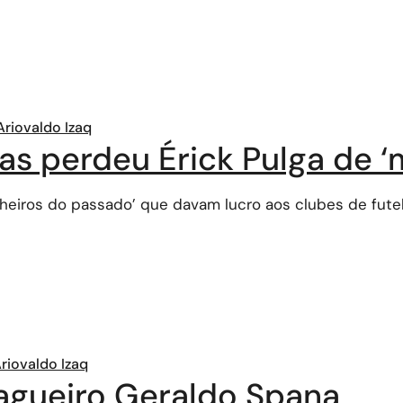
Ariovaldo Izaq
s perdeu Érick Pulga de ‘
 ‘olheiros do passado’ que davam lucro aos clubes de fu
riovaldo Izaq
agueiro Geraldo Spana