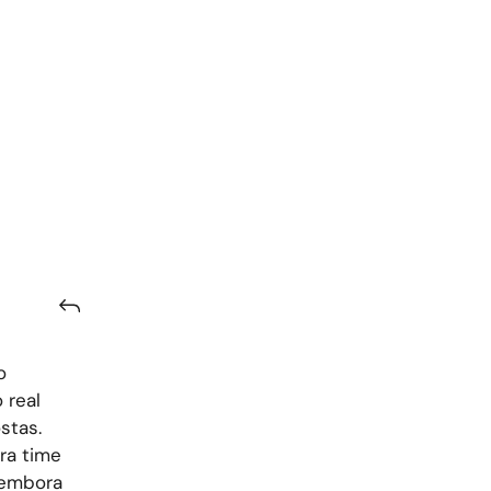
o
 real
stas.
ra time
 embora