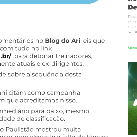
De
Esta
esco
que
salá
comentários no
Blog
do Ari
, eis que
m com tudo no link
Saiba
.br/
, para detonar treinadores,
nte atuais e ex-dirigentes.
ade sobre a sequência desta
.
rani citam como campanha
ham que acreditamos nisso.
ntermediário para baixo, mesmo
ade de classificação.
o Paulistão mostrou muita