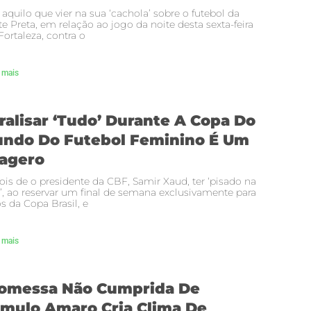
 aquilo que vier na sua ‘cachola’ sobre o futebol da
e Preta, em relação ao jogo da noite desta sexta-feira
ortaleza, contra o
 mais
ralisar ‘tudo’ Durante A Copa Do
ndo Do Futebol Feminino É Um
agero
is de o presidente da CBF, Samir Xaud, ter ‘pisado na
’, ao reservar um final de semana exclusivamente para
s da Copa Brasil, e
 mais
omessa Não Cumprida De
mulo Amaro Cria Clima De