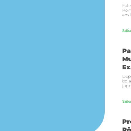
Fale
Pont
em F
Saiba
Pa
Mu
Ex
Depo
bola
jogo
Saiba
Pr
Rô