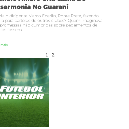
sarmonia No Guarani
ria o dirigente Marco Eberlin, Ponte Preta, fazendo
la para cartolas de outros clubes? Quem imaginava
 promessas não cumpridas sobre pagamentos de
rios fossem
 mais
1
2