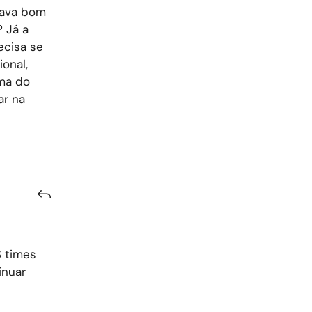
tava bom
? Já a
ecisa se
onal,
ma do
ar na
 times
inuar