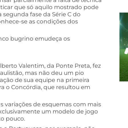
ar parcialmente a falta de técnica
ticar que só aquilo mostrado pode
à segunda fase da Série C do
conhece-se as condições dos
lenco bugrino emudeça os
lberto Valentim, da Ponte Preta, fez
aulistão, mas não deu um pio
cação de sua equipe na primeira
ra o Concórdia, que resultou em
las variações de esquemas com mais
 exclusivamente um modelo de jogo
to pouco.