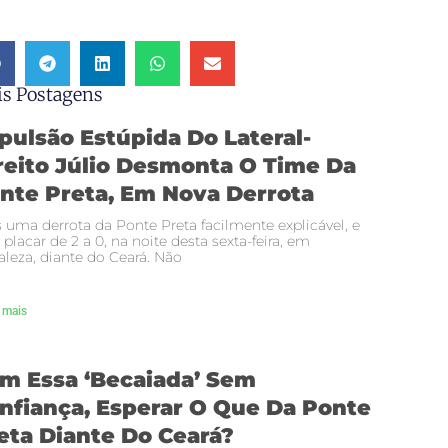
s Postagens
pulsão Estúpida Do Lateral-
reito Júlio Desmonta O Time Da
nte Preta, Em Nova Derrota
 uma derrota da Ponte Preta facilmente explicável, e
 placar de 2 a 0, na noite desta sexta-feira, em
aleza, diante do Ceará. Não
 mais
m Essa ‘becaiada’ Sem
nfiança, Esperar O Que Da Ponte
eta Diante Do Ceará?