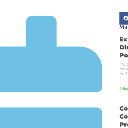
Mai
Ex
Di
Po
Mais
pelo
Fort
Saiba
Co
Co
Pr