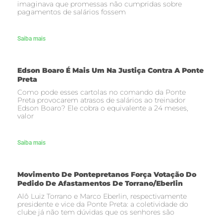
imaginava que promessas não cumpridas sobre
pagamentos de salários fossem
Saiba mais
Edson Boaro É Mais Um Na Justiça Contra A Ponte
Preta
Como pode esses cartolas no comando da Ponte
Preta provocarem atrasos de salários ao treinador
Edson Boaro? Ele cobra o equivalente a 24 meses,
valor
Saiba mais
Movimento De Pontepretanos Força Votação Do
Pedido De Afastamentos De Torrano/Eberlin
Alô Luiz Torrano e Marco Eberlin, respectivamente
presidente e vice da Ponte Preta: a coletividade do
clube já não tem dúvidas que os senhores são