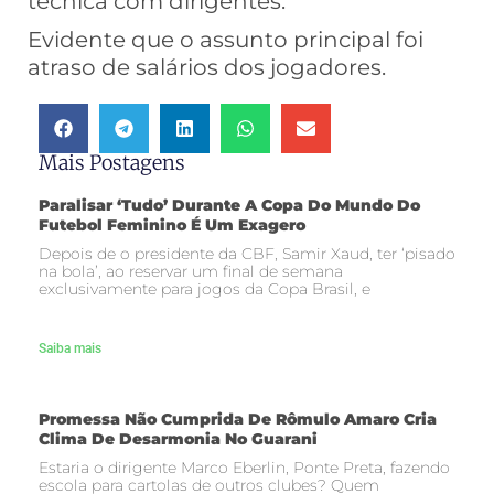
técnica com dirigentes.
Evidente que o assunto principal foi
atraso de salários dos jogadores.
Mais Postagens
Paralisar ‘tudo’ Durante A Copa Do Mundo Do
Futebol Feminino É Um Exagero
Depois de o presidente da CBF, Samir Xaud, ter ‘pisado
na bola’, ao reservar um final de semana
exclusivamente para jogos da Copa Brasil, e
Saiba mais
Promessa Não Cumprida De Rômulo Amaro Cria
Clima De Desarmonia No Guarani
Estaria o dirigente Marco Eberlin, Ponte Preta, fazendo
escola para cartolas de outros clubes? Quem