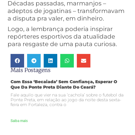
Décadas passadas, marmanjos –
adeptos de jogatinas – transformavam
a disputa pra valer, em dinheiro.
Logo, a lembrança poderia inspirar
repórteres esportivos da atualidade
para resgaste de uma pauta curiosa.
Mais Postagens
Com Essa ‘becaiada’ Sem Confiança, Esperar O
Que Da Ponte Preta Diante Do Ceará?
Fale aquilo que vier na sua ‘cachola’ sobre o futebol da
Ponte Preta, em relação ao jogo da noite desta sexta-
feira em Fortaleza, contra o
Saiba mais