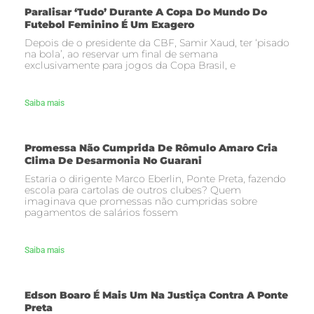
Paralisar ‘tudo’ Durante A Copa Do Mundo Do
Futebol Feminino É Um Exagero
Depois de o presidente da CBF, Samir Xaud, ter ‘pisado
na bola’, ao reservar um final de semana
exclusivamente para jogos da Copa Brasil, e
Saiba mais
Promessa Não Cumprida De Rômulo Amaro Cria
Clima De Desarmonia No Guarani
Estaria o dirigente Marco Eberlin, Ponte Preta, fazendo
escola para cartolas de outros clubes? Quem
imaginava que promessas não cumpridas sobre
pagamentos de salários fossem
Saiba mais
Edson Boaro É Mais Um Na Justiça Contra A Ponte
Preta