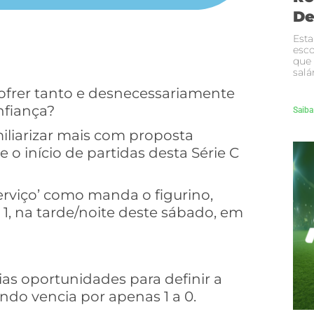
De
Esta
esco
que
salá
ofrer tanto e desnecessariamente
nfiança?
Saiba
miliarizar mais com proposta
 o início de partidas desta Série C
erviço’ como manda o figurino,
1, na tarde/noite deste sábado, em
ias oportunidades para definir a
ndo vencia por apenas 1 a 0.