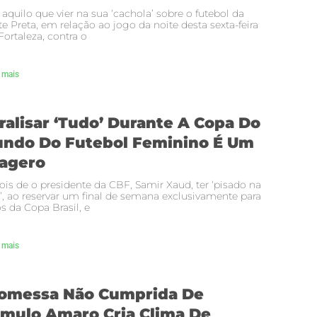
 aquilo que vier na sua ‘cachola’ sobre o futebol da
e Preta, em relação ao jogo da noite desta sexta-feira
ortaleza, contra o
 mais
ralisar ‘tudo’ Durante A Copa Do
ndo Do Futebol Feminino É Um
agero
is de o presidente da CBF, Samir Xaud, ter ‘pisado na
’, ao reservar um final de semana exclusivamente para
s da Copa Brasil, e
 mais
omessa Não Cumprida De
mulo Amaro Cria Clima De