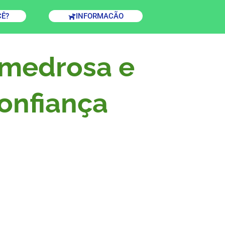
CÊ?
INFORMACÃO
 medrosa e
onfiança