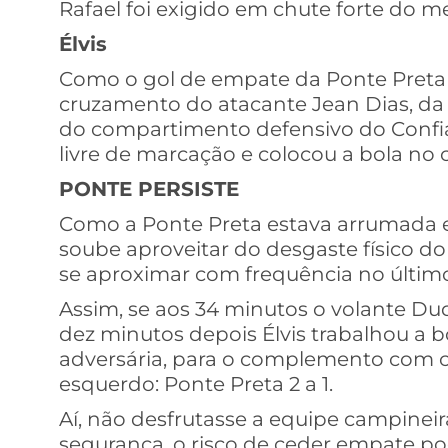
Rafael foi exigido em chute forte do m
Élvis
Como o gol de empate da Ponte Preta 
cruzamento do atacante Jean Dias, da
do compartimento defensivo do Confia
livre de marcação e colocou a bola no ca
PONTE PERSISTE
Como a Ponte Preta estava arrumada e
soube aproveitar do desgaste físico do 
se aproximar com frequência no últim
Assim, se aos 34 minutos o volante Dud
dez minutos depois Élvis trabalhou a 
adversária, para o complemento com c
esquerdo: Ponte Preta 2 a 1.
Aí, não desfrutasse a equipe campinei
segurança, o risco de ceder empate po