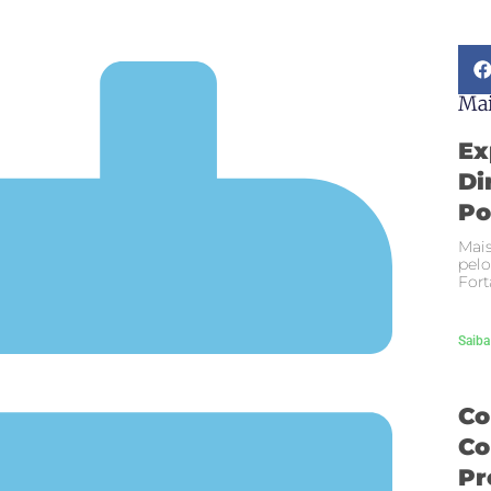
Mai
Ex
Di
Po
Mais
pelo
Fort
Saiba
Co
Co
Pr