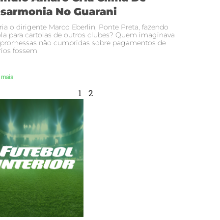
sarmonia No Guarani
ria o dirigente Marco Eberlin, Ponte Preta, fazendo
la para cartolas de outros clubes? Quem imaginava
 promessas não cumpridas sobre pagamentos de
rios fossem
 mais
1
2