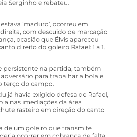
eia Serginho e rebateu.
estava ‘maduro’, ocorreu em
 direita, com descuido de marcação
nça, ocasião que Élvis apareceu
nto direito do goleiro Rafael: 1 a 1.
 persistente na partida, também
adversário para trabalhar a bola e
o terço do campo.
u já havia exigido defesa de Rafael,
bola nas imediações da área
hute rasteiro em direção do canto
ra de um goleiro que transmite
deria ocorrer em cobrança de falta