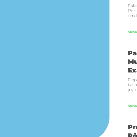
Fale
Pont
em F
Saiba
Pa
Mu
Ex
Depo
bola
jogo
Saiba
Pr
Rô