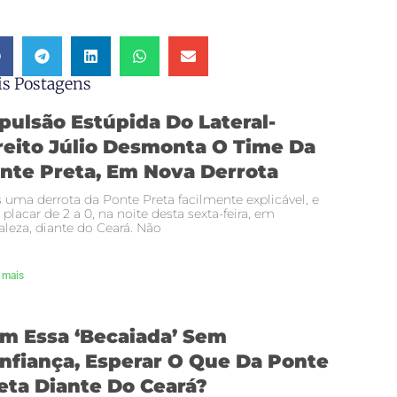
s Postagens
pulsão Estúpida Do Lateral-
reito Júlio Desmonta O Time Da
nte Preta, Em Nova Derrota
 uma derrota da Ponte Preta facilmente explicável, e
 placar de 2 a 0, na noite desta sexta-feira, em
aleza, diante do Ceará. Não
 mais
m Essa ‘becaiada’ Sem
nfiança, Esperar O Que Da Ponte
eta Diante Do Ceará?