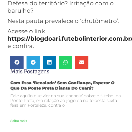
Defesa do território? Irritação com o
barulho?
Nesta pauta prevalece o ‘chutômetro’.
Acesse o link
https://blogdoari.futebolinterior.com.br
e confira.
Mais Postagens
Com Essa ‘becaiada’ Sem Confiança, Esperar O
Que Da Ponte Preta Diante Do Ceará?
Fale aquilo que vier na sua ‘cachola’ sobre o futebol da
Ponte Preta, em relação ao jogo da noite desta sexta-
feira em Fortaleza, contra o
Saiba mais