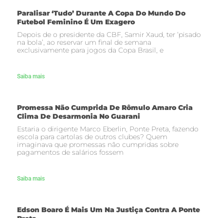
Paralisar ‘tudo’ Durante A Copa Do Mundo Do
Futebol Feminino É Um Exagero
Depois de o presidente da CBF, Samir Xaud, ter ‘pisado
na bola’, ao reservar um final de semana
exclusivamente para jogos da Copa Brasil, e
Saiba mais
Promessa Não Cumprida De Rômulo Amaro Cria
Clima De Desarmonia No Guarani
Estaria o dirigente Marco Eberlin, Ponte Preta, fazendo
escola para cartolas de outros clubes? Quem
imaginava que promessas não cumpridas sobre
pagamentos de salários fossem
Saiba mais
Edson Boaro É Mais Um Na Justiça Contra A Ponte