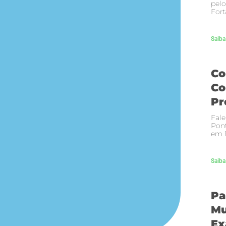
pelo
Fort
Saiba
Co
Co
Pr
Fale
Pont
em F
Saiba
Pa
Mu
Ex