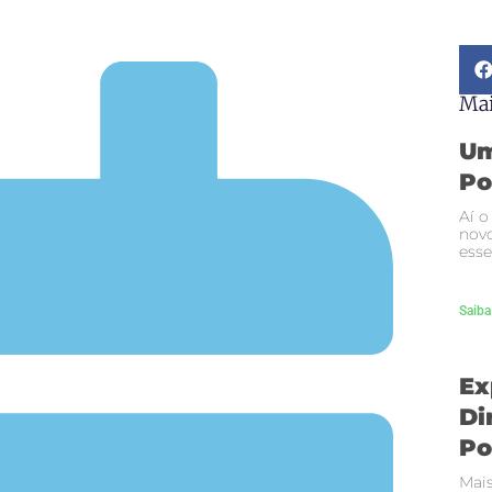
Mai
Um
Po
Aí o
novo
esse
Saiba
Ex
Di
Po
Mais