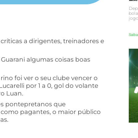
Depo
bola
jogo
Saiba
íticas a dirigentes, treinadores e
e Guarani algumas coisas boas
ino foi ver o seu clube vencer o
carelli por 1 a 0, gol do volante
o Luan.
es pontepretanos que
s como pagantes, o maior público
as.