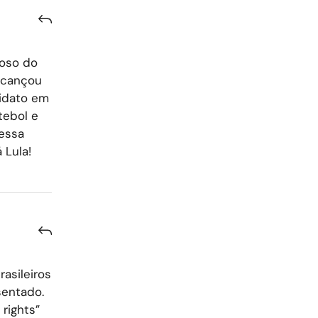
roso do
alcançou
didato em
tebol e
essa
 Lula!
asileiros
sentado.
 rights”