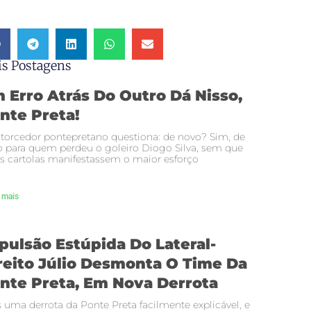
s Postagens
 Erro Atrás Do Outro Dá Nisso,
nte Preta!
 torcedor pontepretano questiona: de novo? Sim, de
 para quem perdeu o goleiro Diogo Silva, sem que
s cartolas manifestassem o maior esforço
 mais
pulsão Estúpida Do Lateral-
reito Júlio Desmonta O Time Da
nte Preta, Em Nova Derrota
 uma derrota da Ponte Preta facilmente explicável, e