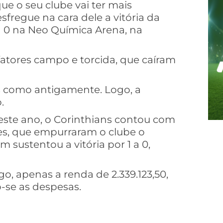
e o seu clube vai ter mais
esfregue na cara dele a vitória da
a 0 na Neo Química Arena, na
atores campo e torcida, que caíram
s como antigamente. Logo, a
.
este ano, o Corinthians contou com
res, que empurraram o clube o
 sustentou a vitória por 1 a 0,
go, apenas a renda de 2.339.123,50,
-se as despesas.