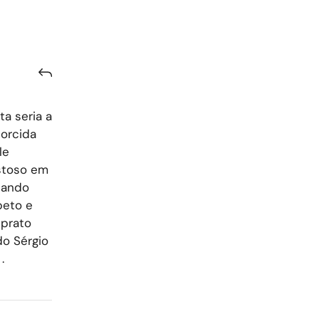
ta seria a
torcida
le
stoso em
sando
beto e
prato
o Sérgio
.