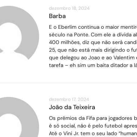
dezembro 18, 2024
Barba
E o Eberlim continua o maior menti
século na Ponte. Com ele a dívida 
400 milhões, diz que não será can
25, que não está mais dirigindo o fu
que delegou ao Joao e ao Valentim 
tarefa – eh sim um baita ditador a lá
dezembro 17, 2024
João da Teixeira
Os prêmios da Fifa para jogadores br
é só social, não é pelo futebol apre
Até o Vini Jr. tem o seu lado “human