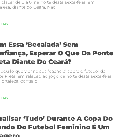
 placar de 2 a 0, na noite desta sexta-feira, em
aleza, diante do Ceará. Não
 mais
m Essa ‘becaiada’ Sem
nfiança, Esperar O Que Da Ponte
eta Diante Do Ceará?
 aquilo que vier na sua ‘cachola’ sobre o futebol da
e Preta, em relação ao jogo da noite desta sexta-feira
ortaleza, contra o
 mais
ralisar ‘tudo’ Durante A Copa Do
ndo Do Futebol Feminino É Um
agero