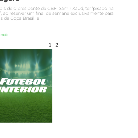
is de o presidente da CBF, Samir Xaud, ter ‘pisado na
’, ao reservar um final de semana exclusivamente para
s da Copa Brasil, e
 mais
1
2