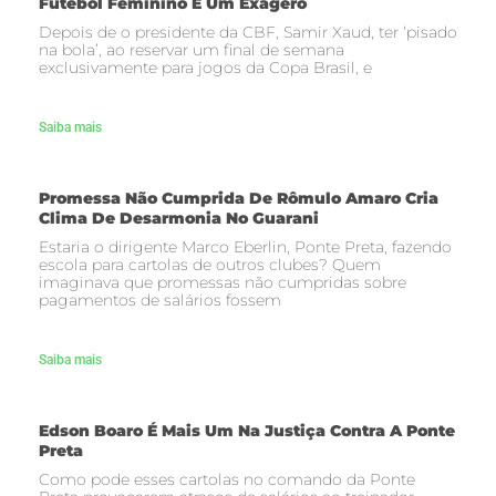
Futebol Feminino É Um Exagero
Depois de o presidente da CBF, Samir Xaud, ter ‘pisado
na bola’, ao reservar um final de semana
exclusivamente para jogos da Copa Brasil, e
Saiba mais
Promessa Não Cumprida De Rômulo Amaro Cria
Clima De Desarmonia No Guarani
Estaria o dirigente Marco Eberlin, Ponte Preta, fazendo
escola para cartolas de outros clubes? Quem
imaginava que promessas não cumpridas sobre
pagamentos de salários fossem
Saiba mais
Edson Boaro É Mais Um Na Justiça Contra A Ponte
Preta
Como pode esses cartolas no comando da Ponte