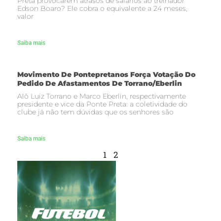
Preta provocarem atrasos de salários ao treinador
Edson Boaro? Ele cobra o equivalente a 24 meses,
valor
Saiba mais
Movimento De Pontepretanos Força Votação Do
Pedido De Afastamentos De Torrano/Eberlin
Alô Luiz Torrano e Marco Eberlin, respectivamente
presidente e vice da Ponte Preta: a coletividade do
clube já não tem dúvidas que os senhores são
Saiba mais
1
2