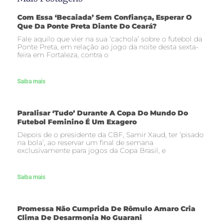
Com Essa ‘becaiada’ Sem Confiança, Esperar O
Que Da Ponte Preta Diante Do Ceará?
Fale aquilo que vier na sua ‘cachola’ sobre o futebol da
Ponte Preta, em relação ao jogo da noite desta sexta-
feira em Fortaleza, contra o
Saiba mais
Paralisar ‘tudo’ Durante A Copa Do Mundo Do
Futebol Feminino É Um Exagero
Depois de o presidente da CBF, Samir Xaud, ter ‘pisado
na bola’, ao reservar um final de semana
exclusivamente para jogos da Copa Brasil, e
Saiba mais
Promessa Não Cumprida De Rômulo Amaro Cria
Clima De Desarmonia No Guarani