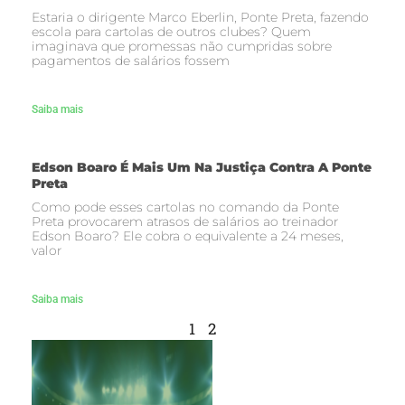
Estaria o dirigente Marco Eberlin, Ponte Preta, fazendo
escola para cartolas de outros clubes? Quem
imaginava que promessas não cumpridas sobre
pagamentos de salários fossem
Saiba mais
Edson Boaro É Mais Um Na Justiça Contra A Ponte
Preta
Como pode esses cartolas no comando da Ponte
Preta provocarem atrasos de salários ao treinador
Edson Boaro? Ele cobra o equivalente a 24 meses,
valor
Saiba mais
1
2