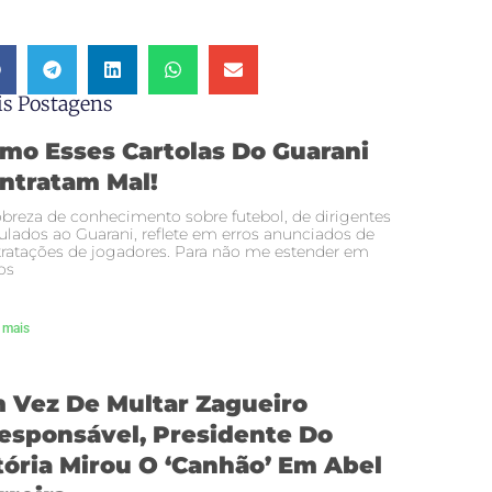
s Postagens
mo Esses Cartolas Do Guarani
ntratam Mal!
breza de conhecimento sobre futebol, de dirigentes
ulados ao Guarani, reflete em erros anunciados de
ratações de jogadores. Para não me estender em
os
 mais
 Vez De Multar Zagueiro
responsável, Presidente Do
tória Mirou O ‘canhão’ Em Abel