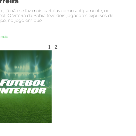
rreira
e, já não se faz mais cartolas como antigamente, no
bol. O Vitória da Bahia teve dois jogadores expulsos de
po, no jogo em que
 mais
1
2