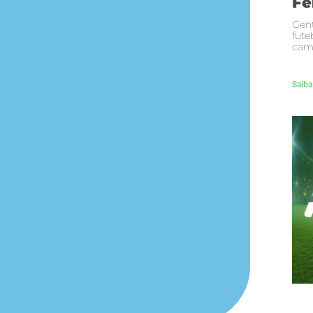
Fe
Gent
fute
cam
Saiba