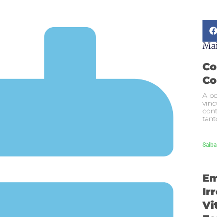
Mai
Co
Co
A po
vinc
cont
tant
Saiba
Em
Ir
Vi