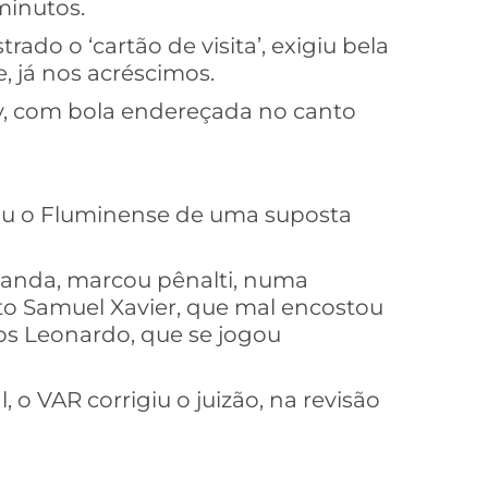
minutos.
rado o ‘cartão de visita’, exigiu bela
, já nos acréscimos.
y, com bola endereçada no canto
vou o Fluminense de uma suposta
landa, marcou pênalti, numa
ito Samuel Xavier, que mal encostou
os Leonardo, que se jogou
 o VAR corrigiu o juizão, na revisão