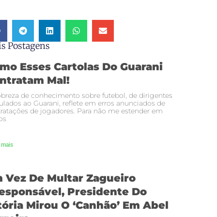
s Postagens
mo Esses Cartolas Do Guarani
ntratam Mal!
breza de conhecimento sobre futebol, de dirigentes
ulados ao Guarani, reflete em erros anunciados de
ratações de jogadores. Para não me estender em
os
 mais
 Vez De Multar Zagueiro
responsável, Presidente Do
tória Mirou O ‘canhão’ Em Abel