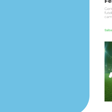
Fe
Gent
fute
cam
Saiba