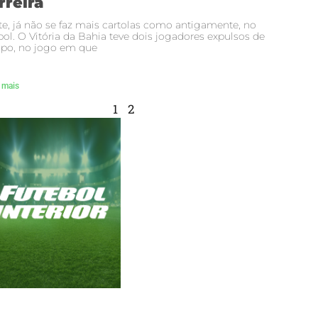
rreira
e, já não se faz mais cartolas como antigamente, no
bol. O Vitória da Bahia teve dois jogadores expulsos de
po, no jogo em que
 mais
1
2