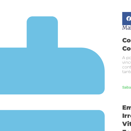
Mai
Co
Co
A po
vinc
cont
tant
Saiba
Em
Ir
Vi