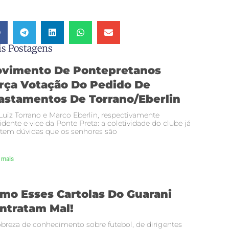
s Postagens
vimento De Pontepretanos
rça Votação Do Pedido De
astamentos De Torrano/Eberlin
Luiz Torrano e Marco Eberlin, respectivamente
idente e vice da Ponte Preta: a coletividade do clube já
tem dúvidas que os senhores são
 mais
mo Esses Cartolas Do Guarani
ntratam Mal!
breza de conhecimento sobre futebol, de dirigentes