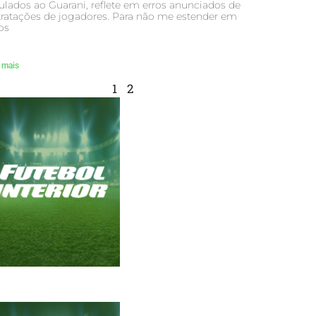
ulados ao Guarani, reflete em erros anunciados de
ratações de jogadores. Para não me estender em
os
 mais
1
2