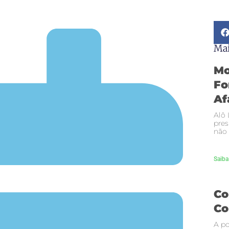
Mai
Mo
Fo
Af
Alô 
pres
não 
Saiba
Co
Co
A po