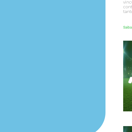
vinc
cont
tant
Saiba