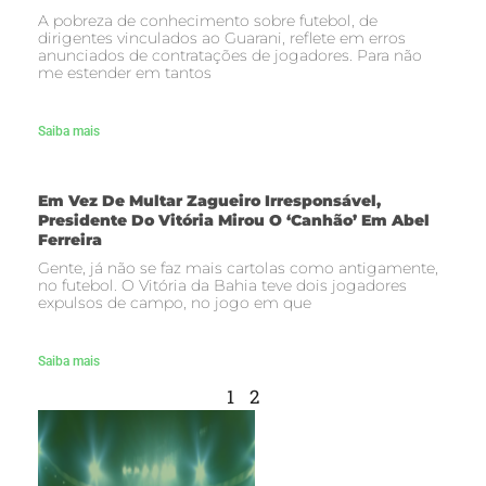
A pobreza de conhecimento sobre futebol, de
dirigentes vinculados ao Guarani, reflete em erros
anunciados de contratações de jogadores. Para não
me estender em tantos
Saiba mais
Em Vez De Multar Zagueiro Irresponsável,
Presidente Do Vitória Mirou O ‘canhão’ Em Abel
Ferreira
Gente, já não se faz mais cartolas como antigamente,
no futebol. O Vitória da Bahia teve dois jogadores
expulsos de campo, no jogo em que
Saiba mais
1
2