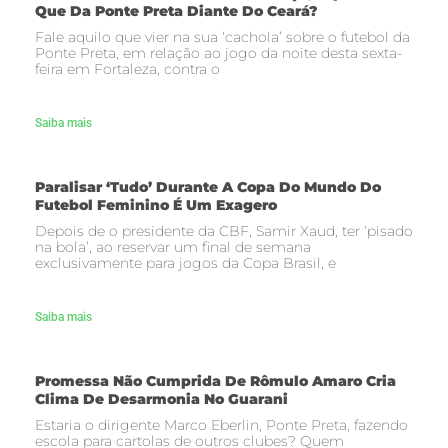
Que Da Ponte Preta Diante Do Ceará?
Fale aquilo que vier na sua ‘cachola’ sobre o futebol da
Ponte Preta, em relação ao jogo da noite desta sexta-
feira em Fortaleza, contra o
Saiba mais
Paralisar ‘tudo’ Durante A Copa Do Mundo Do
Futebol Feminino É Um Exagero
Depois de o presidente da CBF, Samir Xaud, ter ‘pisado
na bola’, ao reservar um final de semana
exclusivamente para jogos da Copa Brasil, e
Saiba mais
Promessa Não Cumprida De Rômulo Amaro Cria
Clima De Desarmonia No Guarani
Estaria o dirigente Marco Eberlin, Ponte Preta, fazendo
escola para cartolas de outros clubes? Quem