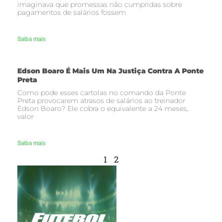
imaginava que promessas não cumpridas sobre
pagamentos de salários fossem
Saiba mais
Edson Boaro É Mais Um Na Justiça Contra A Ponte
Preta
Como pode esses cartolas no comando da Ponte
Preta provocarem atrasos de salários ao treinador
Edson Boaro? Ele cobra o equivalente a 24 meses,
valor
Saiba mais
1
2