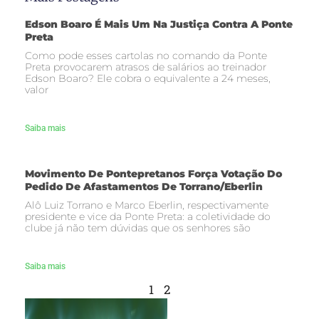
Edson Boaro É Mais Um Na Justiça Contra A Ponte
Preta
Como pode esses cartolas no comando da Ponte
Preta provocarem atrasos de salários ao treinador
Edson Boaro? Ele cobra o equivalente a 24 meses,
valor
Saiba mais
Movimento De Pontepretanos Força Votação Do
Pedido De Afastamentos De Torrano/Eberlin
Alô Luiz Torrano e Marco Eberlin, respectivamente
presidente e vice da Ponte Preta: a coletividade do
clube já não tem dúvidas que os senhores são
Saiba mais
1
2