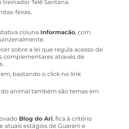
 treinador Telê Santana.
ndas-feiras.
estativa coluna
Informacão
, com
 quinzenalmente.
cer sobre a lei que regula acesso de
s complementares através de
s.
em, bastando o click no link
 do animal também são temas em
enovado
Blog do Ari
, fica à critério
 atuais estágios de Guarani e