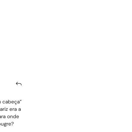
u cabeça”
riz era a
ara onde
bugre?