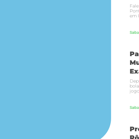
Fale
Pont
em F
Saiba
Pa
Mu
Ex
Depo
bola
jogo
Saiba
Pr
Rô