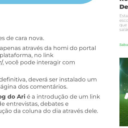
De
Esta
esco
que
salá
es de cara nova.
Saiba
apenas através da homi do portal
plataforma, no link
/
, você pode interagir com
efinitiva, deverá ser instalado um
 página dos comentários.
og do Ari
é a introdução de um link
e entrevistas, debates e
ão da coluna do dia através dele.