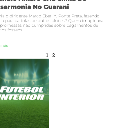
sarmonia No Guarani
ria o dirigente Marco Eberlin, Ponte Preta, fazendo
la para cartolas de outros clubes? Quem imaginava
 promessas não cumpridas sobre pagamentos de
rios fossem
 mais
1
2