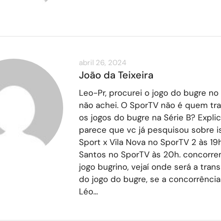
abril 26, 2024
João da Teixeira
Leo-Pr, procurei o jogo do bugre no
não achei. O SporTV não é quem tr
os jogos do bugre na Série B? Explic
parece que vc já pesquisou sobre i
Sport x Vila Nova no SporTV 2 às 19h
Santos no SporTV às 20h. concorr
jogo bugrino, vejaí onde será a tran
do jogo do bugre, se a concorrência 
Léo…