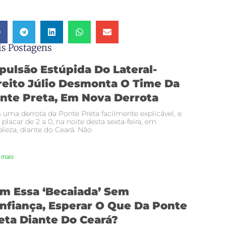
s Postagens
pulsão Estúpida Do Lateral-
reito Júlio Desmonta O Time Da
nte Preta, Em Nova Derrota
 uma derrota da Ponte Preta facilmente explicável, e
 placar de 2 a 0, na noite desta sexta-feira, em
aleza, diante do Ceará. Não
 mais
m Essa ‘becaiada’ Sem
nfiança, Esperar O Que Da Ponte
eta Diante Do Ceará?