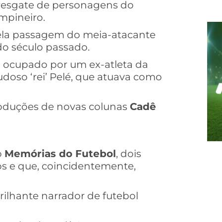
resgate de personagens do
mpineiro.
pela passagem do meia-atacante
do século passado.
a ocupado por um ex-atleta da
audoso ‘rei’ Pelé, que atuava como
roduções de novas colunas
Cadê
o
Memórias do Futebol
, dois
s e que, coincidentemente,
rilhante narrador de futebol