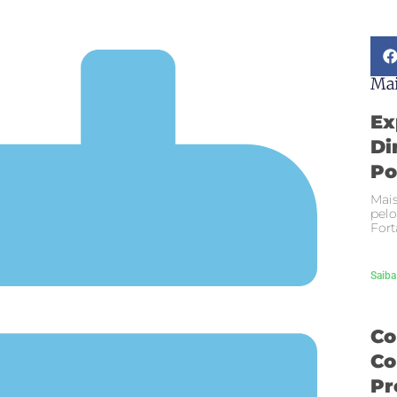
Mai
Ex
Di
Po
Mais
pelo
Fort
Saiba
Co
Co
Pr