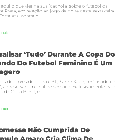
 aquilo que vier na sua ‘cachola’ sobre o futebol da
e Preta, em relação ao jogo da noite desta sexta-feira
ortaleza, contra o
 mais
ralisar ‘tudo’ Durante A Copa Do
ndo Do Futebol Feminino É Um
agero
is de o presidente da CBF, Samir Xaud, ter ‘pisado na
’, ao reservar um final de semana exclusivamente para
s da Copa Brasil, e
 mais
omessa Não Cumprida De
mulo Amaro Cria Clima De