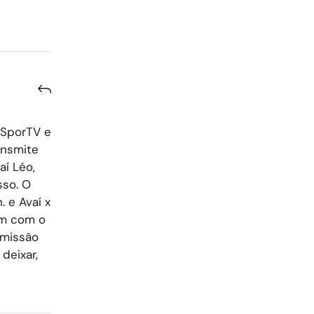
 SporTV e
ansmite
aí Léo,
sso. O
. e Avaí x
em com o
smissão
deixar,