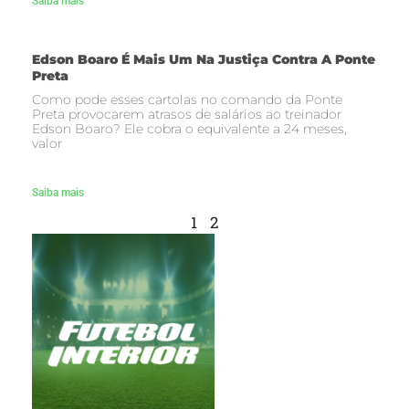
Saiba mais
Edson Boaro É Mais Um Na Justiça Contra A Ponte
Preta
Como pode esses cartolas no comando da Ponte
Preta provocarem atrasos de salários ao treinador
Edson Boaro? Ele cobra o equivalente a 24 meses,
valor
Saiba mais
1
2