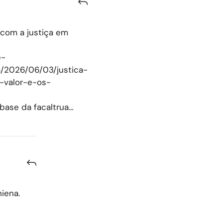
 com a justiça em
e-
ia/2026/06/03/justica-
-valor-e-os-
 base da facaltrua…
iena.