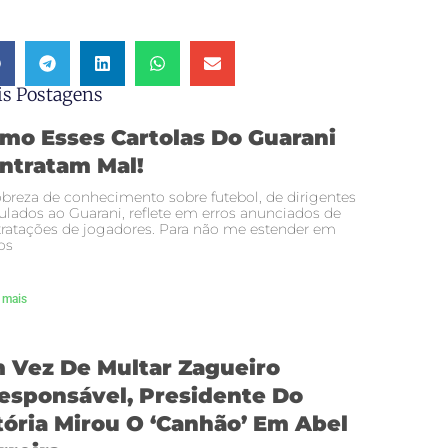
s Postagens
mo Esses Cartolas Do Guarani
ntratam Mal!
breza de conhecimento sobre futebol, de dirigentes
ulados ao Guarani, reflete em erros anunciados de
ratações de jogadores. Para não me estender em
os
 mais
 Vez De Multar Zagueiro
responsável, Presidente Do
tória Mirou O ‘canhão’ Em Abel