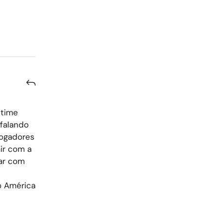
 time
falando
jogadores
ir com a
car com
o América