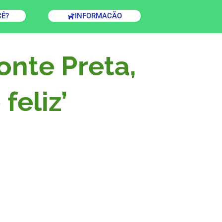
CÊ?
INFORMACÃO
onte Preta,
feliz’