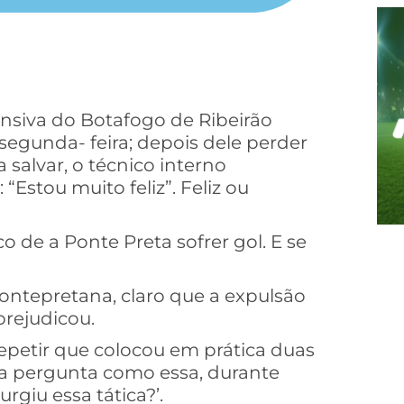
nsiva do Botafogo de Ribeirão
 segunda- feira; depois dele perder
va salvar, o técnico interno
stou muito feliz”. Feliz ou
 de a Ponte Preta sofrer gol. E se
pontepretana, claro que a expulsão
rejudicou.
repetir que colocou em prática duas
a pergunta como essa, durante
urgiu essa tática?’.