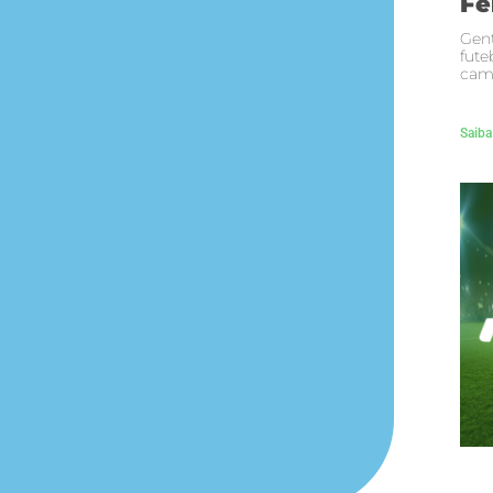
Fe
Gent
fute
cam
Saiba