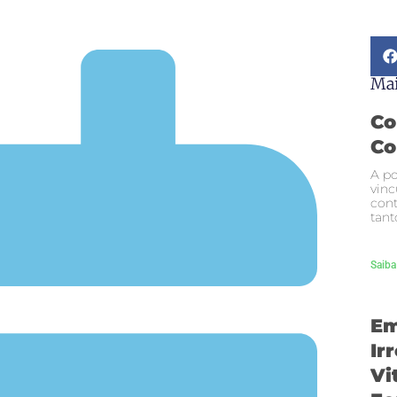
Mai
Co
Co
A po
vinc
cont
tant
Saiba
Em
Ir
Vi