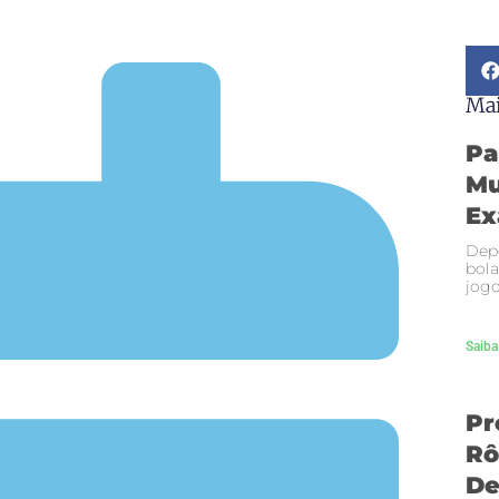
Mai
Pa
Mu
Ex
Depo
bola
jogo
Saiba
Pr
Rô
De