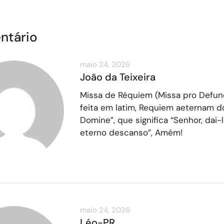
ntário
maio 24, 2026
João da Teixeira
Missa de Réquiem (Missa pro Defunc
feita em latim, Requiem aeternam do
Domine”, que significa “Senhor, dai-
eterno descanso”, Amém!
maio 24, 2026
Léo-PR