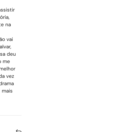
ssistir
ria,
te na
o vai
lvar,
esa deu
ão me
melhor
da vez
 drama
 mais