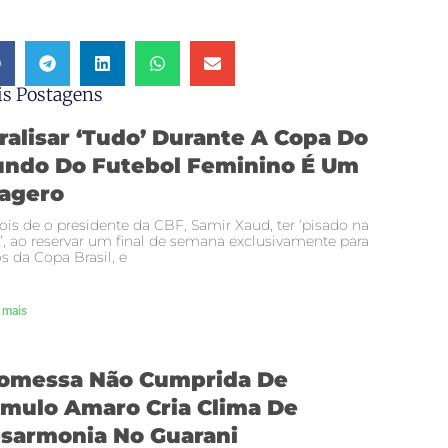
s Postagens
ralisar ‘tudo’ Durante A Copa Do
ndo Do Futebol Feminino É Um
agero
is de o presidente da CBF, Samir Xaud, ter ‘pisado na
’, ao reservar um final de semana exclusivamente para
s da Copa Brasil, e
 mais
omessa Não Cumprida De
mulo Amaro Cria Clima De
sarmonia No Guarani