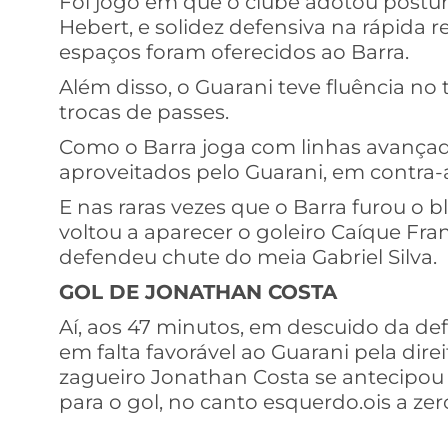
Foi jogo em que o clube adotou postur
Hebert, e solidez defensiva na rápida 
espaços foram oferecidos ao Barra.
Além disso, o Guarani teve fluência no
trocas de passes.
Como o Barra joga com linhas avança
aproveitados pelo Guarani, em contra-
E nas raras vezes que o Barra furou o 
voltou a aparecer o goleiro Caíque Fr
defendeu chute do meia Gabriel Silva.
GOL DE JONATHAN COSTA
Aí, aos 47 minutos, em descuido da def
em falta favorável ao Guarani pela direi
zagueiro Jonathan Costa se antecipou
para o gol, no canto esquerdo.ois a ze