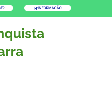
CÊ?
INFORMACÃO
nquista
arra