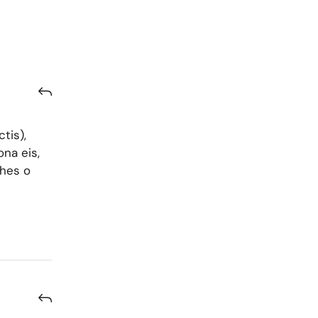
tis),
na eis,
lhes o