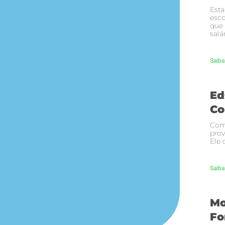
Esta
esco
que
salá
Saiba
Ed
Co
Com
prov
Ele 
Saiba
Mo
Fo