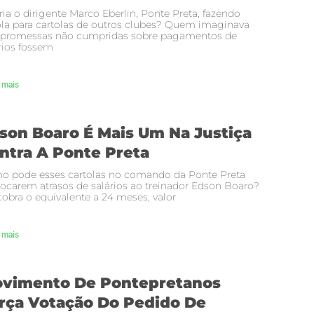
ria o dirigente Marco Eberlin, Ponte Preta, fazendo
la para cartolas de outros clubes? Quem imaginava
 promessas não cumpridas sobre pagamentos de
rios fossem
 mais
son Boaro É Mais Um Na Justiça
ntra A Ponte Preta
o pode esses cartolas no comando da Ponte Preta
ocarem atrasos de salários ao treinador Edson Boaro?
cobra o equivalente a 24 meses, valor
 mais
vimento De Pontepretanos
rça Votação Do Pedido De