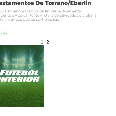
astamentos De Torrano/Eberlin
Luiz Torrano e Marco Eberlin, respectivamente
idente e vice da Ponte Preta: a coletividade do clube já
tem dúvidas que os senhores são
 mais
1
2