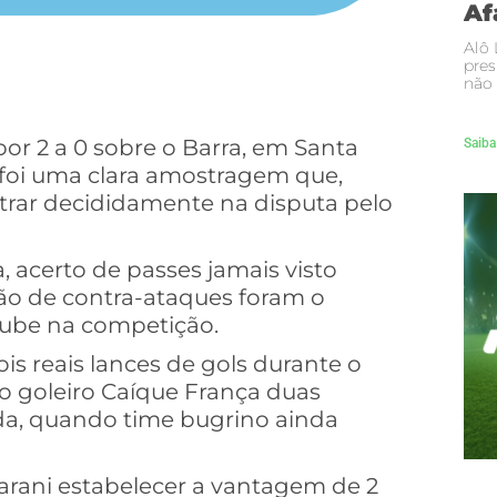
Af
Alô 
pres
não 
por 2 a 0 sobre o Barra, em Santa
Saiba
, foi uma clara amostragem que,
ntrar decididamente na disputa pelo
 acerto de passes jamais visto
ão de contra-ataques foram o
clube na competição.
s reais lances de gols durante o
 goleiro Caíque França duas
ida, quando time bugrino ainda
rani estabelecer a vantagem de 2