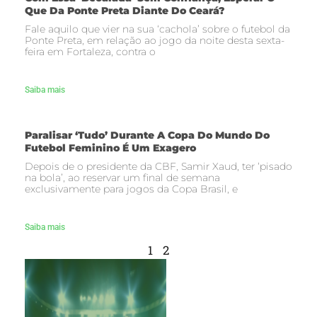
Que Da Ponte Preta Diante Do Ceará?
Fale aquilo que vier na sua ‘cachola’ sobre o futebol da
Ponte Preta, em relação ao jogo da noite desta sexta-
feira em Fortaleza, contra o
Saiba mais
Paralisar ‘tudo’ Durante A Copa Do Mundo Do
Futebol Feminino É Um Exagero
Depois de o presidente da CBF, Samir Xaud, ter ‘pisado
na bola’, ao reservar um final de semana
exclusivamente para jogos da Copa Brasil, e
Saiba mais
1
2