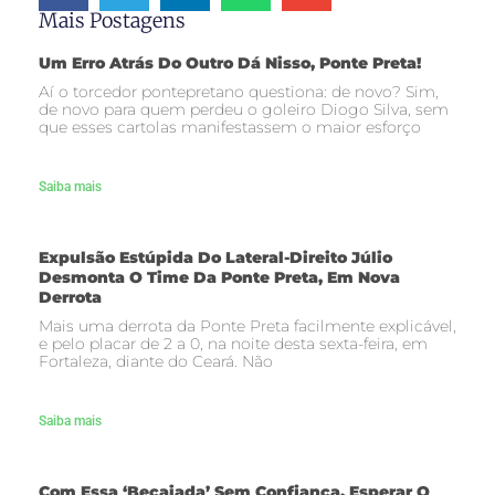
Mais Postagens
Um Erro Atrás Do Outro Dá Nisso, Ponte Preta!
Aí o torcedor pontepretano questiona: de novo? Sim,
de novo para quem perdeu o goleiro Diogo Silva, sem
que esses cartolas manifestassem o maior esforço
Saiba mais
Expulsão Estúpida Do Lateral-Direito Júlio
Desmonta O Time Da Ponte Preta, Em Nova
Derrota
Mais uma derrota da Ponte Preta facilmente explicável,
e pelo placar de 2 a 0, na noite desta sexta-feira, em
Fortaleza, diante do Ceará. Não
Saiba mais
Com Essa ‘becaiada’ Sem Confiança, Esperar O