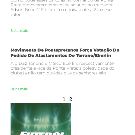
Como pode esses cartolas no comando da Ponte
Preta provocarem atrasos de salários ao treinador
Edson Boaro? Ele cobra o equivalente a 24 meses,
valor
Saiba mais
Movimento De Pontepretanos Força Votação Do
Pedido De Afastamentos De Torrano/Eberlin
Alô Luiz Torrano e Marco Eberlin, respectivamente
presidente e vice da Ponte Preta: a coletividade do
clube já não tem dúvidas que os senhores são
Saiba mais
1
2