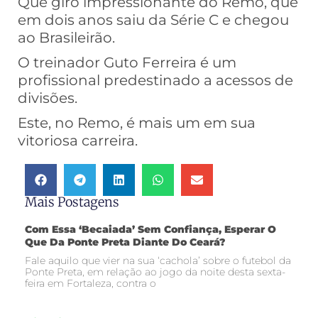
Que giro impressionante do Remo, que
em dois anos saiu da Série C e chegou
ao Brasileirão.
O treinador Guto Ferreira é um
profissional predestinado a acessos de
divisões.
Este, no Remo, é mais um em sua
vitoriosa carreira.
Mais Postagens
Com Essa ‘becaiada’ Sem Confiança, Esperar O
Que Da Ponte Preta Diante Do Ceará?
Fale aquilo que vier na sua ‘cachola’ sobre o futebol da
Ponte Preta, em relação ao jogo da noite desta sexta-
feira em Fortaleza, contra o