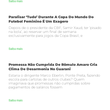
Saiba mais
Paralisar ‘tudo’ Durante A Copa Do Mundo Do
Futebol Feminino É Um Exagero
Depois de o presidente da CBF, Samir Xaud, ter ‘pisado
na bola’, ao reservar um final de semana
exclusivamente para jogos da Copa Brasil, e
Saiba mais
Promessa Não Cumprida De Rômulo Amaro Cria
Clima De Desarmonia No Guarani
Estaria o dirigente Marco Eberlin, Ponte Preta, fazendo
escola para cartolas de outros clubes? Quem
imaginava que promessas não cumpridas sobre
pagamentos de salários fossem
Saiba mais