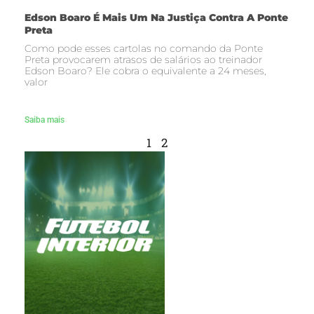
Edson Boaro É Mais Um Na Justiça Contra A Ponte
Preta
Como pode esses cartolas no comando da Ponte
Preta provocarem atrasos de salários ao treinador
Edson Boaro? Ele cobra o equivalente a 24 meses,
valor
Saiba mais
1
2