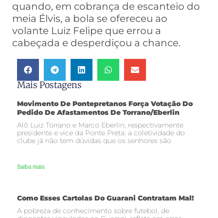
quando, em cobrança de escanteio do
meia Élvis, a bola se ofereceu ao
volante Luiz Felipe que errou a
cabeçada e desperdiçou a chance.
Mais Postagens
Movimento De Pontepretanos Força Votação Do
Pedido De Afastamentos De Torrano/Eberlin
Alô Luiz Torrano e Marco Eberlin, respectivamente
presidente e vice da Ponte Preta: a coletividade do
clube já não tem dúvidas que os senhores são
Saiba mais
Como Esses Cartolas Do Guarani Contratam Mal!
A pobreza de conhecimento sobre futebol, de