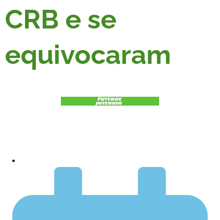
CRB e se
equivocaram