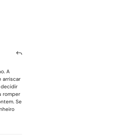
o. A
arriscar
 decidir
u romper
ontem. Se
nheiro