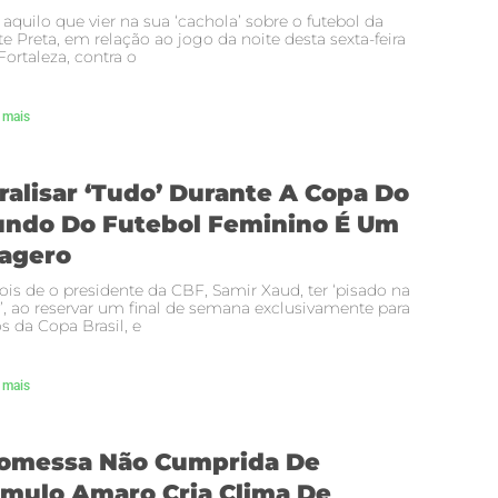
 aquilo que vier na sua ‘cachola’ sobre o futebol da
e Preta, em relação ao jogo da noite desta sexta-feira
ortaleza, contra o
 mais
ralisar ‘tudo’ Durante A Copa Do
ndo Do Futebol Feminino É Um
agero
is de o presidente da CBF, Samir Xaud, ter ‘pisado na
’, ao reservar um final de semana exclusivamente para
s da Copa Brasil, e
 mais
omessa Não Cumprida De
mulo Amaro Cria Clima De