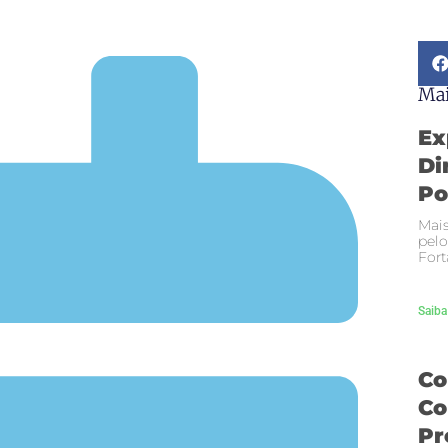
Mai
Ex
Di
Po
Mais
pelo
Fort
Saiba
Co
Co
Pr