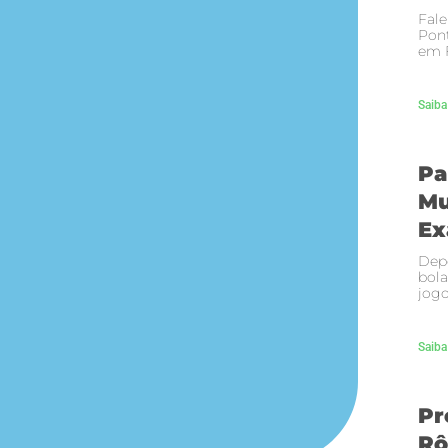
Fale
Pont
em F
Saiba
Pa
Mu
Ex
Depo
bola
jogo
Saiba
Pr
Rô