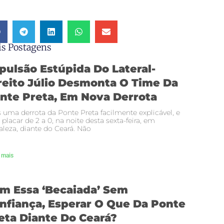
s Postagens
pulsão Estúpida Do Lateral-
reito Júlio Desmonta O Time Da
nte Preta, Em Nova Derrota
 uma derrota da Ponte Preta facilmente explicável, e
 placar de 2 a 0, na noite desta sexta-feira, em
aleza, diante do Ceará. Não
 mais
m Essa ‘becaiada’ Sem
nfiança, Esperar O Que Da Ponte
eta Diante Do Ceará?