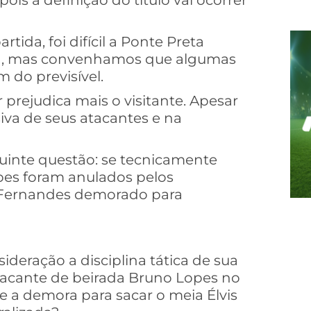
pois a definição do título vai ocorrer
tida, foi difícil a Ponte Preta
da, mas convenhamos que algumas
 do previsível.
prejudica mais o visitante. Apesar
iva de seus atacantes e na
guinte questão: se tecnicamente
pes foram anulados pelos
o Fernandes demorado para
deração a disciplina tática de sua
tacante de beirada Bruno Lopes no
 a demora para sacar o meia Élvis