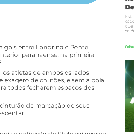
De
Esta
esco
que
salá
 gols entre Londrina e Ponte
Saiba
interior paranaense, na primeira
?
o, os atletas de ambos os lados
e exagero de chutões, e sem a bola
para todos fecharem espaços dos
e cinturão de marcação de seus
escentar.