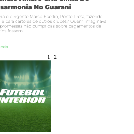
sarmonia No Guarani
ria o dirigente Marco Eberlin, Ponte Preta, fazendo
la para cartolas de outros clubes? Quem imaginava
 promessas não cumpridas sobre pagamentos de
rios fossem
 mais
1
2