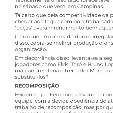
Teoricamente o resultado foi aceitável, 
no sábado que vem, em Campinas.
Tá certo que pela competitividade da par
chegar ao ataque com bola trabalha
‘peças’ tiveram rendimento bem aquém
Claro que um gramado duro e irregular 
disso, cobra-se melhor produção ofens
organização.
Em decorrência disso, levanta-se a se
jogadores como Élvis, Toró e Bruno Lo
marcadores, teria o treinador Marcel
substituí-los?
RECOMPOSIÇÃO
Evidente que Fernandes levou em consi
equipe, com a devida obediência do a
trabalho de recomposição, mas por que