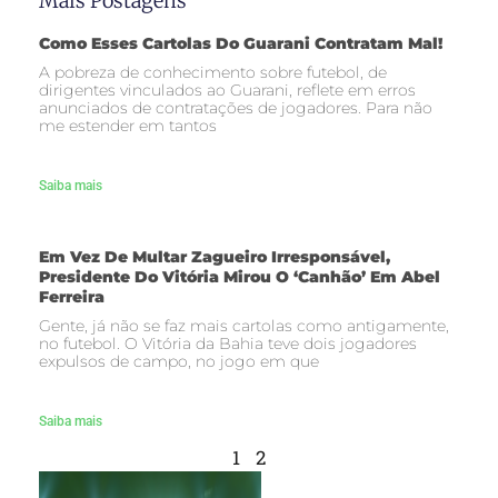
Mais Postagens
Como Esses Cartolas Do Guarani Contratam Mal!
A pobreza de conhecimento sobre futebol, de
dirigentes vinculados ao Guarani, reflete em erros
anunciados de contratações de jogadores. Para não
me estender em tantos
Saiba mais
Em Vez De Multar Zagueiro Irresponsável,
Presidente Do Vitória Mirou O ‘canhão’ Em Abel
Ferreira
Gente, já não se faz mais cartolas como antigamente,
no futebol. O Vitória da Bahia teve dois jogadores
expulsos de campo, no jogo em que
Saiba mais
1
2