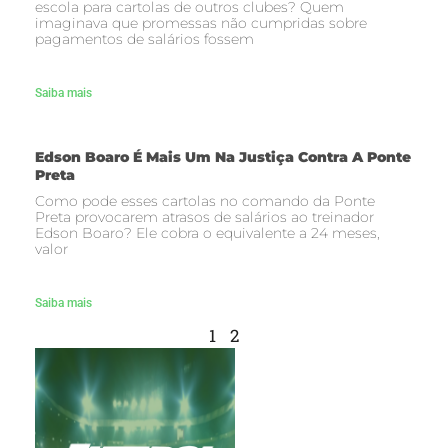
escola para cartolas de outros clubes? Quem
imaginava que promessas não cumpridas sobre
pagamentos de salários fossem
Saiba mais
Edson Boaro É Mais Um Na Justiça Contra A Ponte
Preta
Como pode esses cartolas no comando da Ponte
Preta provocarem atrasos de salários ao treinador
Edson Boaro? Ele cobra o equivalente a 24 meses,
valor
Saiba mais
1
2