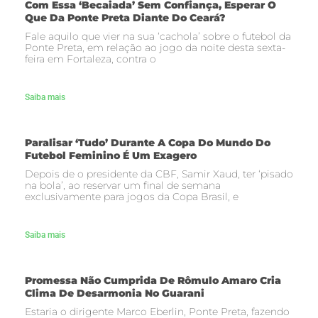
Com Essa ‘becaiada’ Sem Confiança, Esperar O
Que Da Ponte Preta Diante Do Ceará?
Fale aquilo que vier na sua ‘cachola’ sobre o futebol da
Ponte Preta, em relação ao jogo da noite desta sexta-
feira em Fortaleza, contra o
Saiba mais
Paralisar ‘tudo’ Durante A Copa Do Mundo Do
Futebol Feminino É Um Exagero
Depois de o presidente da CBF, Samir Xaud, ter ‘pisado
na bola’, ao reservar um final de semana
exclusivamente para jogos da Copa Brasil, e
Saiba mais
Promessa Não Cumprida De Rômulo Amaro Cria
Clima De Desarmonia No Guarani
Estaria o dirigente Marco Eberlin, Ponte Preta, fazendo