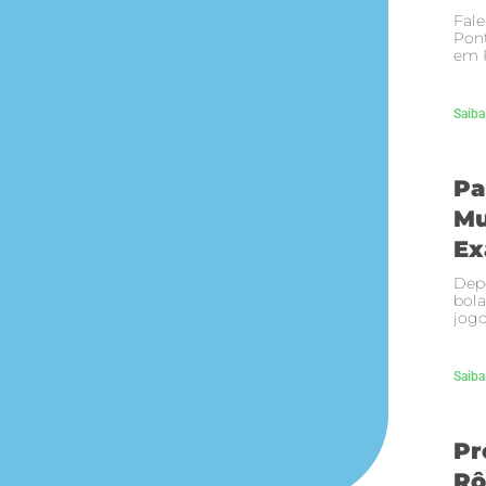
Fale
Pont
em F
Saiba
Pa
Mu
Ex
Depo
bola
jogo
Saiba
Pr
Rô