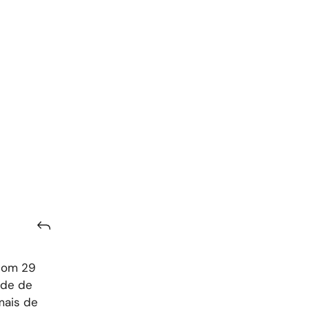
 com 29
ade de
mais de