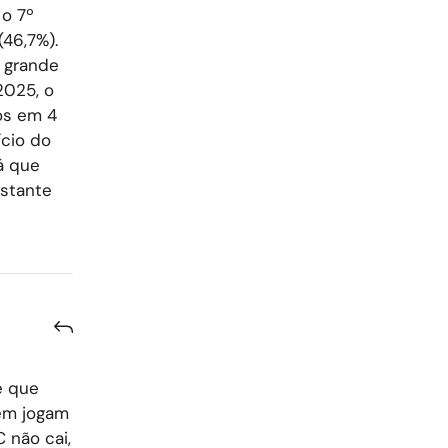
 o 7º
46,7%).
O grande
2025, o
os em 4
ício do
á que
stante
e que
ém jogam
 não cai,