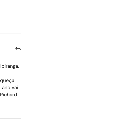
piranga,
squeça
 ano vai
 Richard