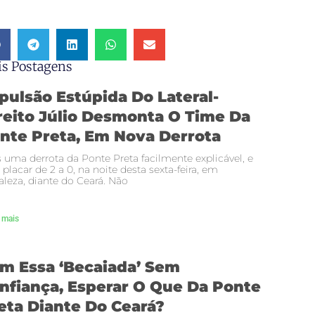
s Postagens
pulsão Estúpida Do Lateral-
reito Júlio Desmonta O Time Da
nte Preta, Em Nova Derrota
 uma derrota da Ponte Preta facilmente explicável, e
 placar de 2 a 0, na noite desta sexta-feira, em
aleza, diante do Ceará. Não
 mais
m Essa ‘becaiada’ Sem
nfiança, Esperar O Que Da Ponte
eta Diante Do Ceará?