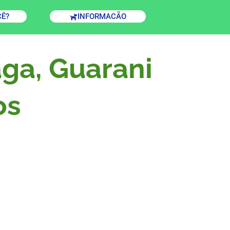
CÊ?
INFORMACÃO
aga, Guarani
os