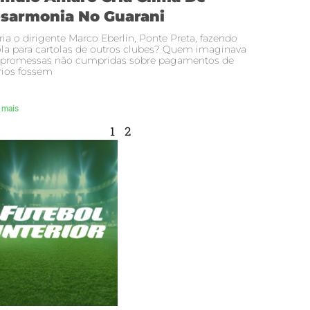
sarmonia No Guarani
ria o dirigente Marco Eberlin, Ponte Preta, fazendo
la para cartolas de outros clubes? Quem imaginava
 promessas não cumpridas sobre pagamentos de
rios fossem
 mais
1
2