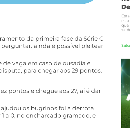
De
Esta
esco
que
salá
amento da primeira fase da Série C
 perguntar: ainda é possível pleitear
Saiba
de de vaga em caso de ousadia e
isputa, para chegar aos 29 pontos.
 pontos e chegue aos 27, aí é dar
ajudou os bugrinos foi a derrota
r 1 a 0, no encharcado gramado, e