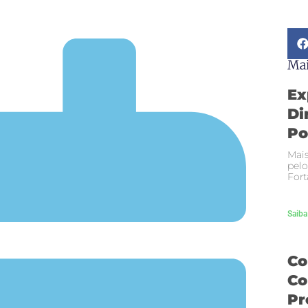
Mai
Ex
Di
Po
Mais
pelo
Fort
Saiba
Co
Co
Pr