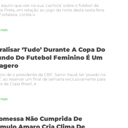
 aquilo que vier na sua ‘cachola’ sobre o futebol da
e Preta, em relação ao jogo da noite desta sexta-feira
ortaleza, contra o
 mais
ralisar ‘tudo’ Durante A Copa Do
ndo Do Futebol Feminino É Um
agero
is de o presidente da CBF, Samir Xaud, ter ‘pisado na
’, ao reservar um final de semana exclusivamente para
s da Copa Brasil, e
 mais
omessa Não Cumprida De
mulo Amaro Cria Clima De