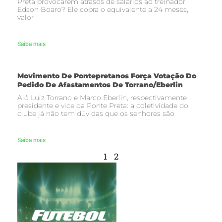
Preta provocarem atrasos de salários ao treinador
Edson Boaro? Ele cobra o equivalente a 24 meses,
valor
Saiba mais
Movimento De Pontepretanos Força Votação Do
Pedido De Afastamentos De Torrano/Eberlin
Alô Luiz Torrano e Marco Eberlin, respectivamente
presidente e vice da Ponte Preta: a coletividade do
clube já não tem dúvidas que os senhores são
Saiba mais
1
2