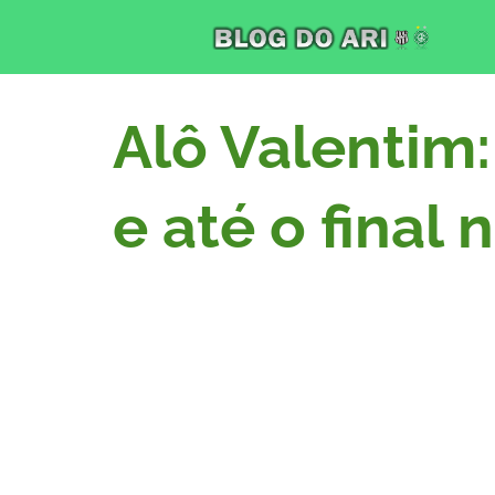
Alô Valentim:
e até o final