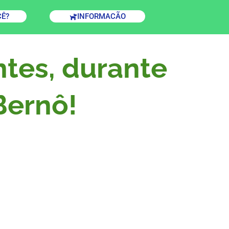
CÊ?
INFORMACÃO
ntes, durante
 Bernô!