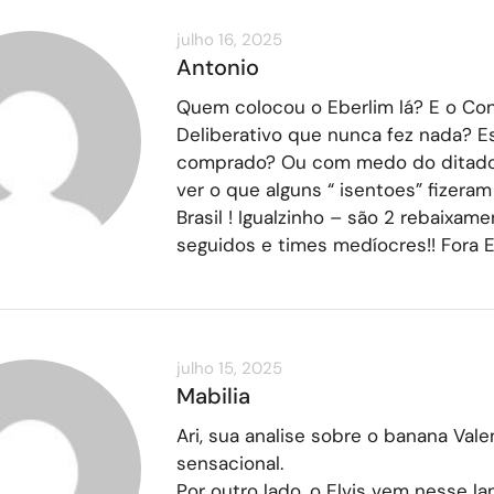
julho 16, 2025
Antonio
Quem colocou o Eberlim lá? E o Co
Deliberativo que nunca fez nada? E
comprado? Ou com medo do ditado
ver o que alguns “ isentoes” fizera
Brasil ! Igualzinho – são 2 rebaixam
seguidos e times medíocres!! Fora Eb
julho 15, 2025
Mabilia
Ari, sua analise sobre o banana Vale
sensacional.
Por outro lado, o Elvis vem nesse l