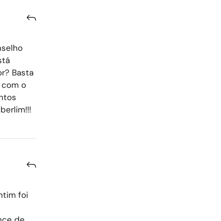
nselho
stá
r? Basta
m com o
entos
erlim!!!
ntim foi
ance de