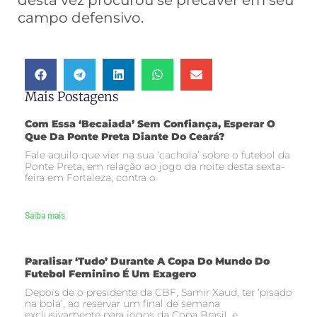
desta vez procurou se precaver em seu
campo defensivo.
Mais Postagens
Com Essa ‘becaiada’ Sem Confiança, Esperar O
Que Da Ponte Preta Diante Do Ceará?
Fale aquilo que vier na sua ‘cachola’ sobre o futebol da
Ponte Preta, em relação ao jogo da noite desta sexta-
feira em Fortaleza, contra o
Saiba mais
Paralisar ‘tudo’ Durante A Copa Do Mundo Do
Futebol Feminino É Um Exagero
Depois de o presidente da CBF, Samir Xaud, ter ‘pisado
na bola’, ao reservar um final de semana
exclusivamente para jogos da Copa Brasil, e