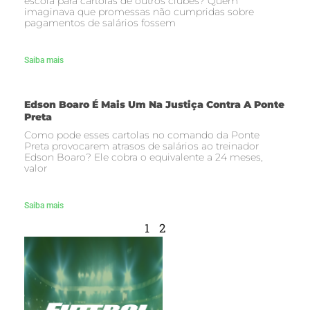
escola para cartolas de outros clubes? Quem
imaginava que promessas não cumpridas sobre
pagamentos de salários fossem
Saiba mais
Edson Boaro É Mais Um Na Justiça Contra A Ponte
Preta
Como pode esses cartolas no comando da Ponte
Preta provocarem atrasos de salários ao treinador
Edson Boaro? Ele cobra o equivalente a 24 meses,
valor
Saiba mais
1
2