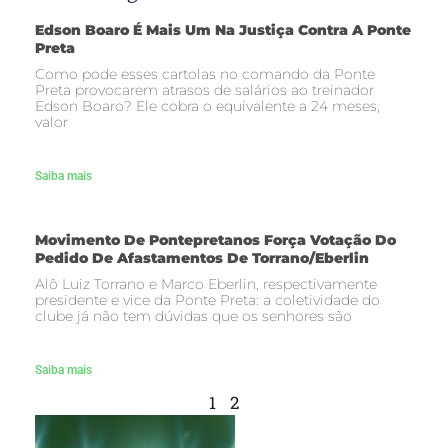
Edson Boaro É Mais Um Na Justiça Contra A Ponte
Preta
Como pode esses cartolas no comando da Ponte
Preta provocarem atrasos de salários ao treinador
Edson Boaro? Ele cobra o equivalente a 24 meses,
valor
Saiba mais
Movimento De Pontepretanos Força Votação Do
Pedido De Afastamentos De Torrano/Eberlin
Alô Luiz Torrano e Marco Eberlin, respectivamente
presidente e vice da Ponte Preta: a coletividade do
clube já não tem dúvidas que os senhores são
Saiba mais
1
2