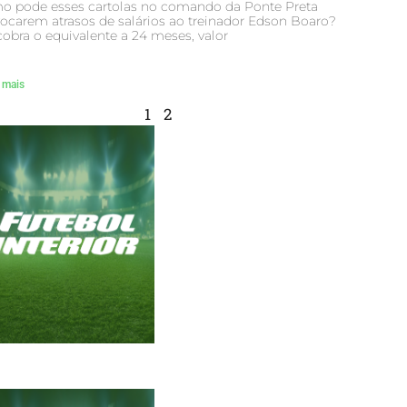
o pode esses cartolas no comando da Ponte Preta
ocarem atrasos de salários ao treinador Edson Boaro?
cobra o equivalente a 24 meses, valor
 mais
1
2