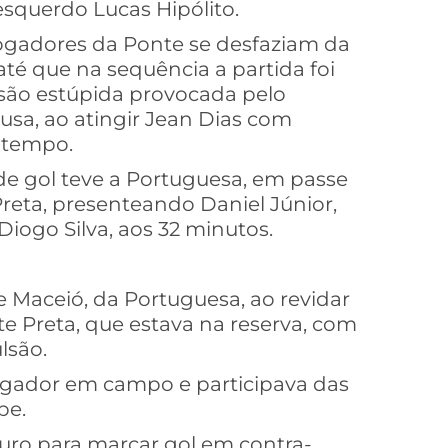
esquerdo Lucas Hipólito.
jogadores da Ponte se desfaziam da
é que na sequência a partida foi
lsão estúpida provocada pelo
usa, ao atingir Jean Dias com
 tempo.
 de gol teve a Portuguesa, em passe
reta, presenteando Daniel Júnior,
iogo Silva, aos 32 minutos.
 Maceió, da Portuguesa, ao revidar
e Preta, que estava na reserva, com
lsão.
jogador em campo e participava das
pe.
uro para marcar gol em contra-