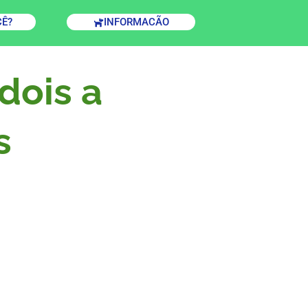
CÊ?
INFORMACÃO
dois a
s