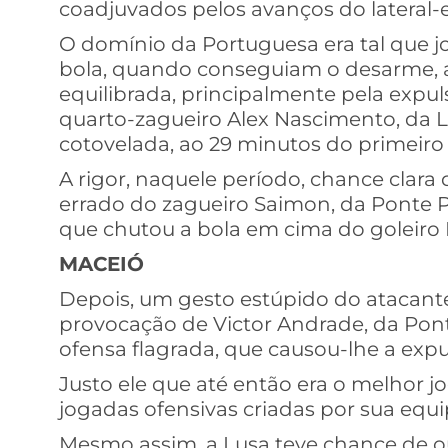
coadjuvados pelos avanços do lateral-
O domínio da Portuguesa era tal que 
bola, quando conseguiam o desarme, at
equilibrada, principalmente pela expu
quarto-zagueiro Alex Nascimento, da L
cotovelada, ao 29 minutos do primeiro
A rigor, naquele período, chance clara
errado do zagueiro Saimon, da Ponte P
que chutou a bola em cima do goleiro D
MACEIÓ
Depois, um gesto estúpido do atacante
provocação de Victor Andrade, da Pont
ofensa flagrada, que causou-lhe a expu
Justo ele que até então era o melhor 
jogadas ofensivas criadas por sua equi
Mesmo assim, a Lusa teve chance de o