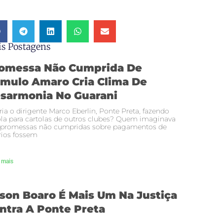
s Postagens
omessa Não Cumprida De
mulo Amaro Cria Clima De
sarmonia No Guarani
ria o dirigente Marco Eberlin, Ponte Preta, fazendo
la para cartolas de outros clubes? Quem imaginava
 promessas não cumpridas sobre pagamentos de
rios fossem
 mais
son Boaro É Mais Um Na Justiça
ntra A Ponte Preta