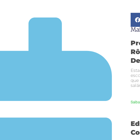
Mai
Pr
Rô
De
Esta
esco
que
salá
Saiba
Ed
Co