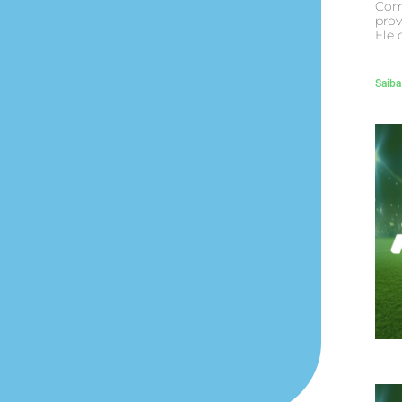
Com
prov
Ele 
Saiba