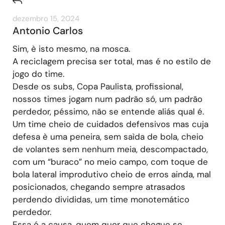
dezembro 15, 2024
Antonio Carlos
Sim, è isto mesmo, na mosca.
A reciclagem precisa ser total, mas é no estilo de
jogo do time.
Desde os subs, Copa Paulista, profissional,
nossos times jogam num padrão só, um padrão
perdedor, péssimo, não se entende aliás qual é.
Um time cheio de cuidados defensivos mas cuja
defesa è uma peneira, sem saìda de bola, cheio
de volantes sem nenhum meia, descompactado,
com um “buraco” no meio campo, com toque de
bola lateral improdutivo cheio de erros ainda, mal
posicionados, chegando sempre atrasados
perdendo divididas, um time monotemático
perdedor.
Essa é a causa, quem quer que chegue se