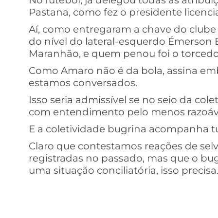
No futebol, já delegou todas as atribu
Pastana, como fez o presidente licenc
Aí, como entregaram a chave do clube 
do nível do lateral-esquerdo Émerson 
Maranhão, e quem penou foi o torcedo
Como Amaro não é da bola, assina emb
estamos conversados.
Isso seria admissível se no seio da col
com entendimento pelo menos razoável
E a coletividade bugrina acompanha tu
Claro que contestamos reações de sel
registradas no passado, mas que o bug
uma situação conciliatória, isso precisa