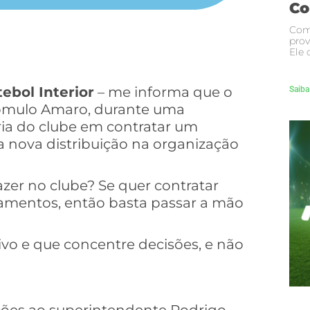
Co
Com
prov
Ele 
tebol Interior
– me informa que o
Saiba
Rômulo Amaro, durante uma
oria do clube em contratar um
 nova distribuição na organização
azer no clube? Se quer contratar
amentos, então basta passar a mão
ivo e que concentre decisões, e não