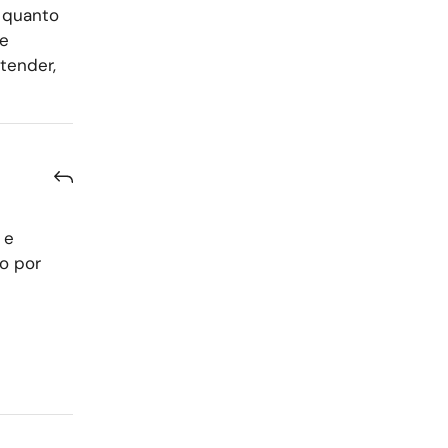
 quanto
e
tender,
 e
ão por