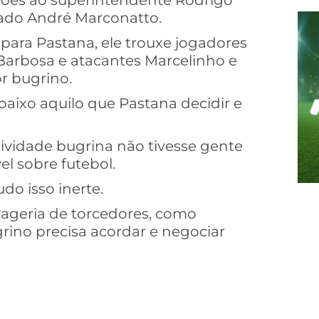
ições ao superintendente Rodrigo
iado André Marconatto.
para Pastana, ele trouxe jogadores
Barbosa e atacantes Marcelinho e
r bugrino.
aixo aquilo que Pastana decidir e
etividade bugrina não tivesse gente
 sobre futebol.
do isso inerte.
vageria de torcedores, como
rino precisa acordar e negociar
.