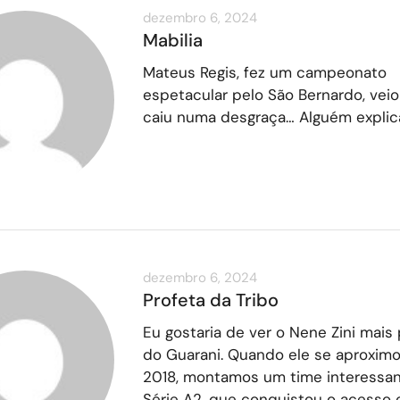
dezembro 6, 2024
Mabilia
Mateus Regis, fez um campeonato
espetacular pelo São Bernardo, vei
caiu numa desgraça… Alguém explic
dezembro 6, 2024
Profeta da Tribo
Eu gostaria de ver o Nene Zini mais
do Guarani. Quando ele se aproxim
2018, montamos um time interessan
Série A2, que conquistou o acesso