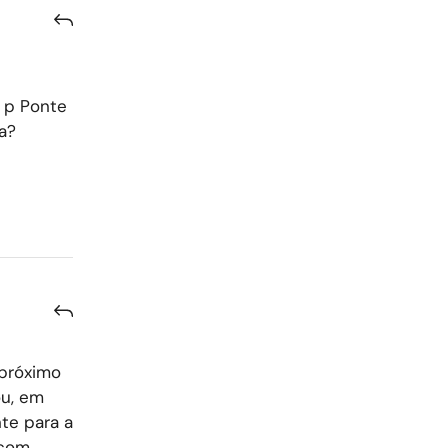
o p Ponte
a?
 próximo
ou, em
te para a
 com