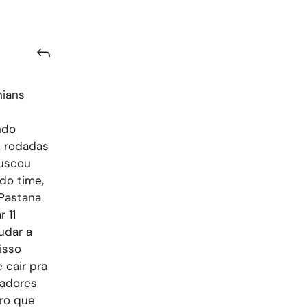
hians
ndo
z rodadas
buscou
do time,
Pastana
 11
udar a
isso
 cair pra
gadores
tro que