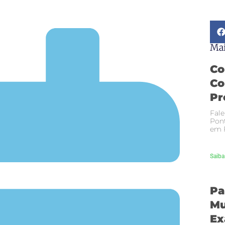
Mai
Co
Co
Pr
Fale
Pont
em F
Saiba
Pa
Mu
Ex