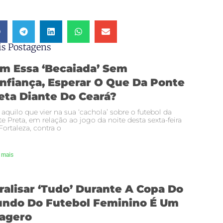
s Postagens
m Essa ‘becaiada’ Sem
nfiança, Esperar O Que Da Ponte
eta Diante Do Ceará?
 aquilo que vier na sua ‘cachola’ sobre o futebol da
e Preta, em relação ao jogo da noite desta sexta-feira
ortaleza, contra o
 mais
ralisar ‘tudo’ Durante A Copa Do
ndo Do Futebol Feminino É Um
agero