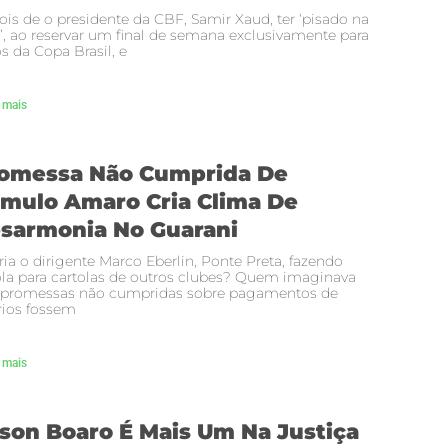
is de o presidente da CBF, Samir Xaud, ter ‘pisado na
’, ao reservar um final de semana exclusivamente para
s da Copa Brasil, e
 mais
omessa Não Cumprida De
mulo Amaro Cria Clima De
sarmonia No Guarani
ria o dirigente Marco Eberlin, Ponte Preta, fazendo
la para cartolas de outros clubes? Quem imaginava
 promessas não cumpridas sobre pagamentos de
rios fossem
 mais
son Boaro É Mais Um Na Justiça