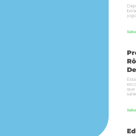
Depo
bola
jogo
Saiba
Pr
Rô
De
Esta
esco
que
salá
Saiba
Ed