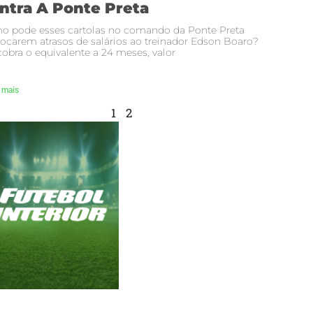
ntra A Ponte Preta
o pode esses cartolas no comando da Ponte Preta
ocarem atrasos de salários ao treinador Edson Boaro?
cobra o equivalente a 24 meses, valor
 mais
1
2