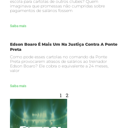
escola para cartolas de outros clubes? Quem
imaginava que promessas não cumpridas sobre
pagamentos de salários fossem
Saiba mais
Edson Boaro É Mais Um Na Justiça Contra A Ponte
Preta
Como pode esses cartolas no comando da Ponte
Preta provocarem atrasos de salários ao treinador
Edson Boaro? Ele cobra o equivalente a 24 meses,
valor
Saiba mais
1
2