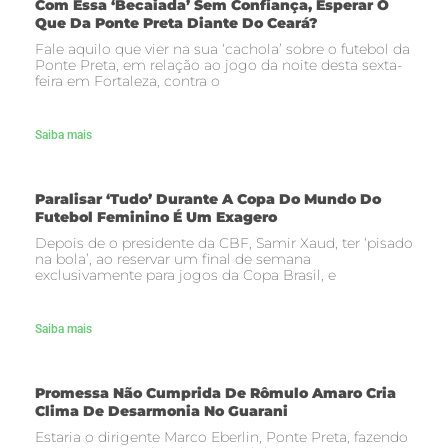
Com Essa ‘becaiada’ Sem Confiança, Esperar O
Que Da Ponte Preta Diante Do Ceará?
Fale aquilo que vier na sua ‘cachola’ sobre o futebol da
Ponte Preta, em relação ao jogo da noite desta sexta-
feira em Fortaleza, contra o
Saiba mais
Paralisar ‘tudo’ Durante A Copa Do Mundo Do
Futebol Feminino É Um Exagero
Depois de o presidente da CBF, Samir Xaud, ter ‘pisado
na bola’, ao reservar um final de semana
exclusivamente para jogos da Copa Brasil, e
Saiba mais
Promessa Não Cumprida De Rômulo Amaro Cria
Clima De Desarmonia No Guarani
Estaria o dirigente Marco Eberlin, Ponte Preta, fazendo