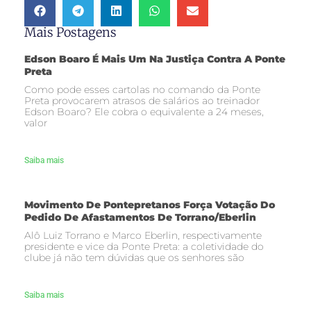
Mais Postagens
Edson Boaro É Mais Um Na Justiça Contra A Ponte
Preta
Como pode esses cartolas no comando da Ponte
Preta provocarem atrasos de salários ao treinador
Edson Boaro? Ele cobra o equivalente a 24 meses,
valor
Saiba mais
Movimento De Pontepretanos Força Votação Do
Pedido De Afastamentos De Torrano/Eberlin
Alô Luiz Torrano e Marco Eberlin, respectivamente
presidente e vice da Ponte Preta: a coletividade do
clube já não tem dúvidas que os senhores são
Saiba mais