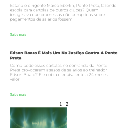
Estaria o dirigente Marco Eberlin, Ponte Preta, fazendo
escola para cartolas de outros clubes? Quem
imaginava que promessas não cumpridas sobre
pagamentos de salários fossem
Saiba mais
Edson Boaro É Mais Um Na Justiça Contra A Ponte
Preta
Como pode esses cartolas no comando da Ponte
Preta provocarem atrasos de salários ao treinador
Edson Boaro? Ele cobra o equivalente a 24 meses,
valor
Saiba mais
1
2