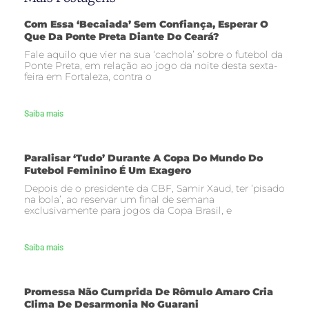
Com Essa ‘becaiada’ Sem Confiança, Esperar O
Que Da Ponte Preta Diante Do Ceará?
Fale aquilo que vier na sua ‘cachola’ sobre o futebol da
Ponte Preta, em relação ao jogo da noite desta sexta-
feira em Fortaleza, contra o
Saiba mais
Paralisar ‘tudo’ Durante A Copa Do Mundo Do
Futebol Feminino É Um Exagero
Depois de o presidente da CBF, Samir Xaud, ter ‘pisado
na bola’, ao reservar um final de semana
exclusivamente para jogos da Copa Brasil, e
Saiba mais
Promessa Não Cumprida De Rômulo Amaro Cria
Clima De Desarmonia No Guarani