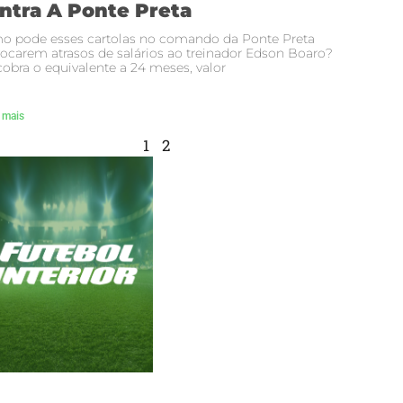
ntra A Ponte Preta
o pode esses cartolas no comando da Ponte Preta
ocarem atrasos de salários ao treinador Edson Boaro?
cobra o equivalente a 24 meses, valor
 mais
1
2