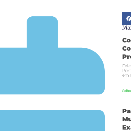
Mai
Co
Co
Pr
Fale
Pont
em F
Saiba
Pa
Mu
Ex