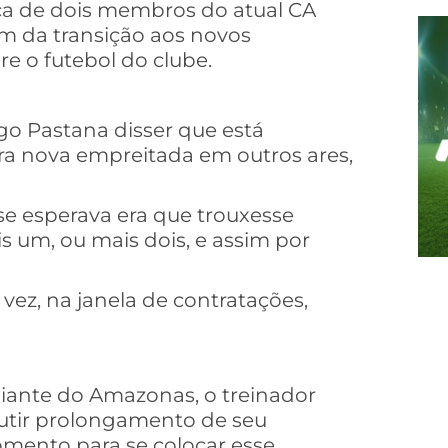
rca de dois membros do atual CA
m da transição aos novos
 o futebol do clube.
go Pastana disser que está
ra nova empreitada em outros ares,
se esperava era que trouxesse
s um, ou mais dois, e assim por
vez, na janela de contratações,
diante do Amazonas, o treinador
cutir prolongamento de seu
ento para se colocar esse