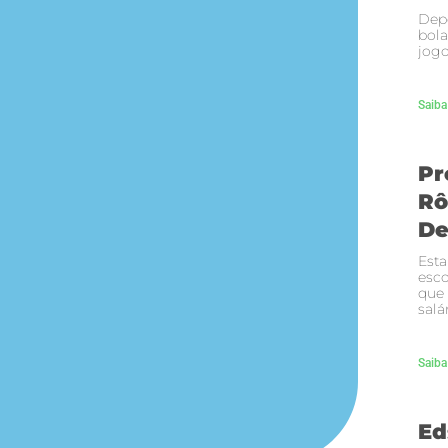
Depo
bola
jogo
Saiba
Pr
Rô
De
Esta
esco
que
salá
Saiba
Ed