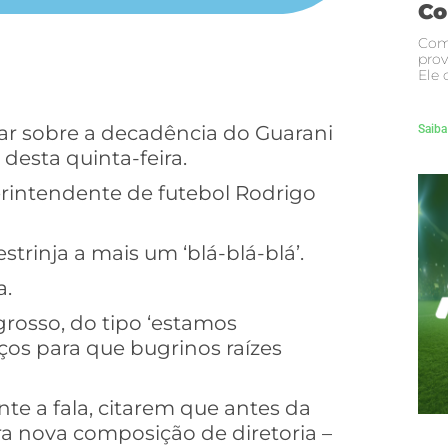
Co
Com
prov
Ele 
ar sobre a decadência do Guarani
Saiba
desta quinta-feira.
erintendente de futebol Rodrigo
trinja a mais um ‘blá-blá-blá’.
a.
rosso, do tipo ‘estamos
os para que bugrinos raízes
nte a fala, citarem que antes da
a nova composição de diretoria –