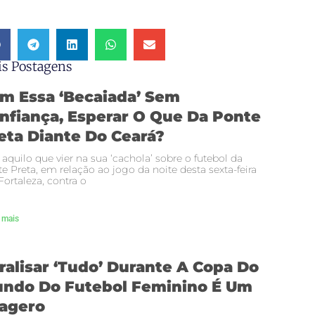
s Postagens
m Essa ‘becaiada’ Sem
nfiança, Esperar O Que Da Ponte
eta Diante Do Ceará?
 aquilo que vier na sua ‘cachola’ sobre o futebol da
e Preta, em relação ao jogo da noite desta sexta-feira
ortaleza, contra o
 mais
ralisar ‘tudo’ Durante A Copa Do
ndo Do Futebol Feminino É Um
agero