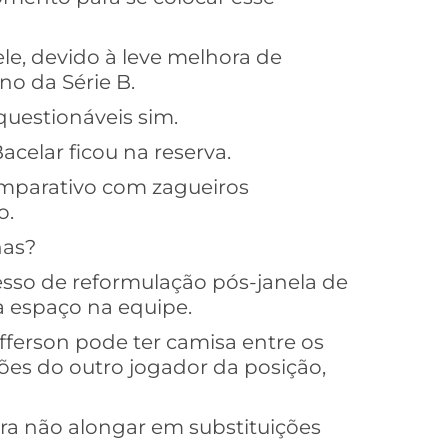
le, devido à leve melhora de
o da Série B.
uestionáveis sim.
acelar ficou na reserva.
omparativo com zagueiros
o.
nas?
esso de reformulação pós-janela de
 espaço na equipe.
fferson pode ter camisa entre os
ções do outro jogador da posição,
a não alongar em substituições