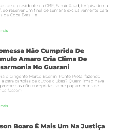
is de o presidente da CBF, Samir Xaud, ter ‘pisado na
’, ao reservar um final de semana exclusivamente para
s da Copa Brasil, e
 mais
omessa Não Cumprida De
mulo Amaro Cria Clima De
sarmonia No Guarani
ria o dirigente Marco Eberlin, Ponte Preta, fazendo
la para cartolas de outros clubes? Quem imaginava
 promessas não cumpridas sobre pagamentos de
rios fossem
 mais
son Boaro É Mais Um Na Justiça