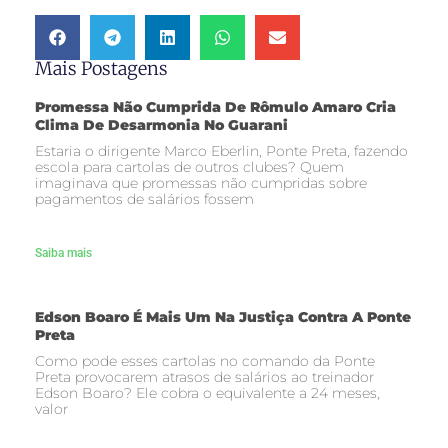
Mais Postagens
Promessa Não Cumprida De Rômulo Amaro Cria
Clima De Desarmonia No Guarani
Estaria o dirigente Marco Eberlin, Ponte Preta, fazendo
escola para cartolas de outros clubes? Quem
imaginava que promessas não cumpridas sobre
pagamentos de salários fossem
Saiba mais
Edson Boaro É Mais Um Na Justiça Contra A Ponte
Preta
Como pode esses cartolas no comando da Ponte
Preta provocarem atrasos de salários ao treinador
Edson Boaro? Ele cobra o equivalente a 24 meses,
valor