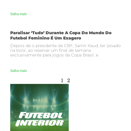
Saiba mais
Paralisar ‘tudo’ Durante A Copa Do Mundo Do
Futebol Feminino É Um Exagero
Depois de o presidente da CBF, Samir Xaud, ter ‘pisado
na bola’, ao reservar um final de semana
exclusivamente para jogos da Copa Brasil, e
Saiba mais
1
2