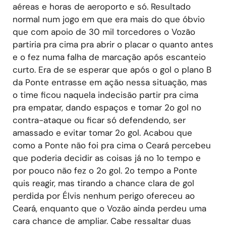
aéreas e horas de aeroporto e só. Resultado
normal num jogo em que era mais do que óbvio
que com apoio de 30 mil torcedores o Vozão
partiria pra cima pra abrir o placar o quanto antes
e o fez numa falha de marcação após escanteio
curto. Era de se esperar que após o gol o plano B
da Ponte entrasse em ação nessa situação, mas
o time ficou naquela indecisão partir pra cima
pra empatar, dando espaços e tomar 2o gol no
contra-ataque ou ficar só defendendo, ser
amassado e evitar tomar 2o gol. Acabou que
como a Ponte não foi pra cima o Ceará percebeu
que poderia decidir as coisas já no 1o tempo e
por pouco não fez o 2o gol. 2o tempo a Ponte
quis reagir, mas tirando a chance clara de gol
perdida por Élvis nenhum perigo ofereceu ao
Ceará, enquanto que o Vozão ainda perdeu uma
cara chance de ampliar. Cabe ressaltar duas