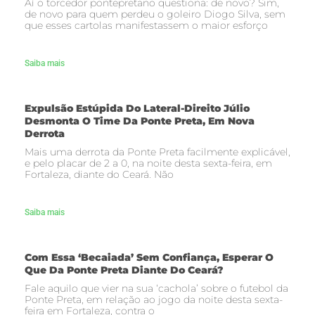
Aí o torcedor pontepretano questiona: de novo? Sim,
de novo para quem perdeu o goleiro Diogo Silva, sem
que esses cartolas manifestassem o maior esforço
Saiba mais
Expulsão Estúpida Do Lateral-Direito Júlio
Desmonta O Time Da Ponte Preta, Em Nova
Derrota
Mais uma derrota da Ponte Preta facilmente explicável,
e pelo placar de 2 a 0, na noite desta sexta-feira, em
Fortaleza, diante do Ceará. Não
Saiba mais
Com Essa ‘becaiada’ Sem Confiança, Esperar O
Que Da Ponte Preta Diante Do Ceará?
Fale aquilo que vier na sua ‘cachola’ sobre o futebol da
Ponte Preta, em relação ao jogo da noite desta sexta-
feira em Fortaleza, contra o