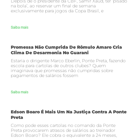
Depois de o presidente da CBF, Samir Xaud, ter ‘pisado
na bola’, ao reservar um final de semana
exclusivamente para jogos da Copa Brasil, e
Saiba mais
Promessa Não Cumprida De Rômulo Amaro Cria
Clima De Desarmonia No Guarani
Estaria o dirigente Marco Eberlin, Ponte Preta, fazendo
escola para cartolas de outros clubes? Quem
imaginava que promessas não cumpridas sobre
pagamentos de salários fossem
Saiba mais
Edson Boaro É Mais Um Na Justiça Contra A Ponte
Preta
Como pode esses cartolas no comando da Ponte
Preta provocarem atrasos de salários ao treinador
Edson Boaro? Ele cobra o equivalente a 24 meses,