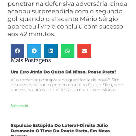
penetrar na defensiva adversária, ainda
acabou surpreendida com o segundo
gol, quando o atacante Mário Sérgio
apareceu livre e concluiu com sucesso
aos 42 minutos.
Mais Postagens
Um Erro Atrás Do Outro Dá Nisso, Ponte Preta!
Aí o torcedor pontepretano questiona: de novo? Sim,
de novo para quem perdeu o goleiro Diogo Silva, sem
que esses cartolas manifestassem o maior esforço
Saiba mais
Expulsão Estúpida Do Lateral-Direito Júlio
Desmonta O Time Da Ponte Preta, Em Nova