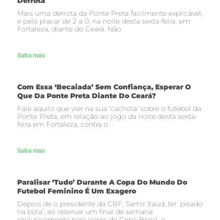
Derrota
Mais uma derrota da Ponte Preta facilmente explicável,
e pelo placar de 2 a 0, na noite desta sexta-feira, em
Fortaleza, diante do Ceará. Não
Saiba mais
Com Essa ‘becaiada’ Sem Confiança, Esperar O
Que Da Ponte Preta Diante Do Ceará?
Fale aquilo que vier na sua ‘cachola’ sobre o futebol da
Ponte Preta, em relação ao jogo da noite desta sexta-
feira em Fortaleza, contra o
Saiba mais
Paralisar ‘tudo’ Durante A Copa Do Mundo Do
Futebol Feminino É Um Exagero
Depois de o presidente da CBF, Samir Xaud, ter ‘pisado
na bola’, ao reservar um final de semana
exclusivamente para jogos da Copa Brasil, e