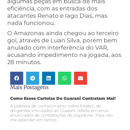
algumas peças em busca de mais
eficiência, com as entradas dos
atacantes Renato e Iago Dias, mas
nada funcionou.
O Amazonas ainda chegou ao terceiro
gol, através de Luan Silva, porém bem
anulado com interferência do VAR,
acusando impedimento na jogada, aos
28 minutos.
Mais Postagens
Como Esses Cartolas Do Guarani Contratam Mal!
A pobreza de conhecimento sobre futebol, de
dirigentes vinculados ao Guarani, reflete em erros
anunciados de contratações de jogadores. Para não
me estender em tantos