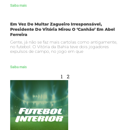
Saiba mais
Em Vez De Multar Zagueiro Irresponsável,
Presidente Do Vitória Mirou O ‘canhão’ Em Abel
Ferreira
Gente, já não se faz mais cartolas como antigamente,
no futebol. O Vitória da Bahia teve dois jogadores
expulsos de campo, no jogo em que
Saiba mais
1
2