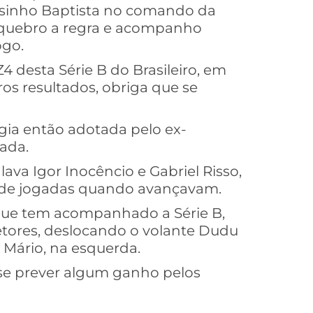
elsinho Baptista no comando da
 quebro a regra e acompanho
ogo.
4 desta Série B do Brasileiro, em
os resultados, obriga que se
égia então adotada pelo ex-
rada.
ava Igor Inocêncio e Gabriel Risso,
s de jogadas quando avançavam.
que tem acompanhado a Série B,
setores, deslocando o volante Dudu
Zé Mário, na esquerda.
-se prever algum ganho pelos