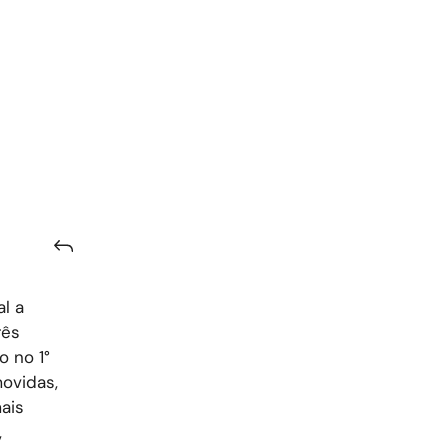
al a
rês
o no 1°
ovidas,
ais
,