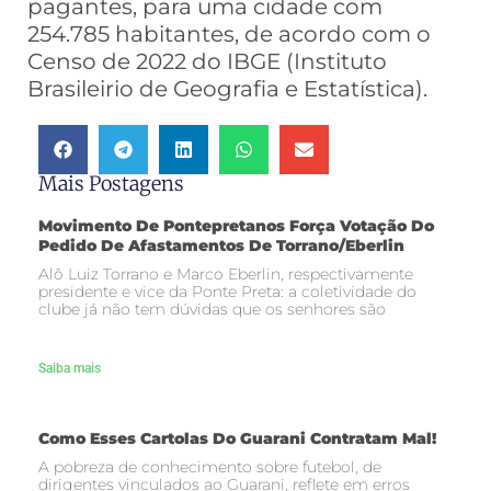
pagantes, para uma cidade com
254.785 habitantes, de acordo com o
Censo de 2022 do IBGE (Instituto
Brasileirio de Geografia e Estatística).
Mais Postagens
Movimento De Pontepretanos Força Votação Do
Pedido De Afastamentos De Torrano/Eberlin
Alô Luiz Torrano e Marco Eberlin, respectivamente
presidente e vice da Ponte Preta: a coletividade do
clube já não tem dúvidas que os senhores são
Saiba mais
Como Esses Cartolas Do Guarani Contratam Mal!
A pobreza de conhecimento sobre futebol, de
dirigentes vinculados ao Guarani, reflete em erros