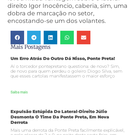
direito Igor Inocêncio, caberia, sim, uma
dobra de marcação no setor,
encostando-se um dos volantes.
Mais Postagens
Um Erro Atrás Do Outro Dá Nisso, Ponte Preta!
Aí o torcedor pontepretano questiona: de novo? Sim,
de novo para quem perdeu o goleiro Diogo Silva, sem
que esses cartolas manifestassem o maior esforço
Saiba mais
Expulsão Estúpida Do Lateral-Direito Júlio
Desmonta O Time Da Ponte Preta, Em Nova
Derrota
Mais uma derrota da Ponte Preta facilmente explicável,