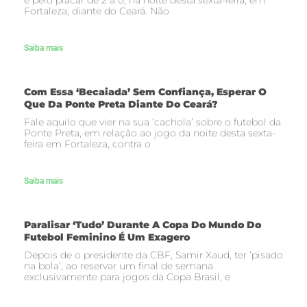
e pelo placar de 2 a 0, na noite desta sexta-feira, em
Fortaleza, diante do Ceará. Não
Saiba mais
Com Essa ‘becaiada’ Sem Confiança, Esperar O
Que Da Ponte Preta Diante Do Ceará?
Fale aquilo que vier na sua ‘cachola’ sobre o futebol da
Ponte Preta, em relação ao jogo da noite desta sexta-
feira em Fortaleza, contra o
Saiba mais
Paralisar ‘tudo’ Durante A Copa Do Mundo Do
Futebol Feminino É Um Exagero
Depois de o presidente da CBF, Samir Xaud, ter ‘pisado
na bola’, ao reservar um final de semana
exclusivamente para jogos da Copa Brasil, e